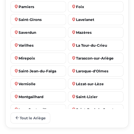
place
place
Pamiers
Foix
place
place
Saint-Girons
Lavelanet
place
place
Saverdun
Mazères
place
place
Varilhes
La Tour-du-Crieu
place
place
Mirepoix
Tarascon-sur-Ariège
place
place
Saint-Jean-du-Falga
Laroque-d'Olmes
place
place
Verniolle
Lézat-sur-Lèze
place
place
Montgailhard
Saint-Lizier
place
place
Lorp-Sentaraille
Saint-Paul-de-Jarrat
arrow_back
Tout le Ariège