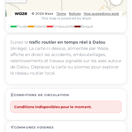
Fluide
Ralenti
Embouteillé
Bloqué
Suivez le
trafic routier en temps réel à Dalou
(Ariège). La carte ci-dessus, alimentée par Waze,
affiche en direct les accidents, embouteillages,
ralentissements et travaux signalés sur les axes autour
de Dalou. Déplacez la carte ou zoomez pour explorer
le réseau routier local.
routine
CONDITIONS DE CIRCULATION
Conditions indisponibles pour le moment.
near_me
COMMUNES VOISINES