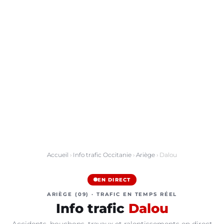
Accueil
›
Info trafic Occitanie
›
Ariège
› Dalou
EN DIRECT
ARIÈGE (09) · TRAFIC EN TEMPS RÉEL
Info trafic
Dalou
Accidents, bouchons, travaux et ralentissements en direct