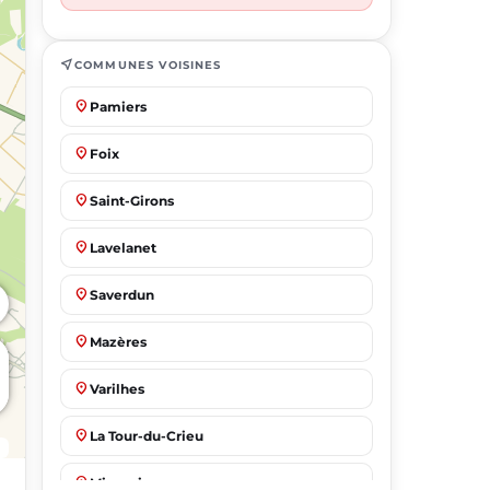
near_me
COMMUNES VOISINES
place
Pamiers
place
Foix
place
Saint-Girons
place
Lavelanet
place
Saverdun
place
Mazères
place
Varilhes
place
La Tour-du-Crieu
place
Mirepoix