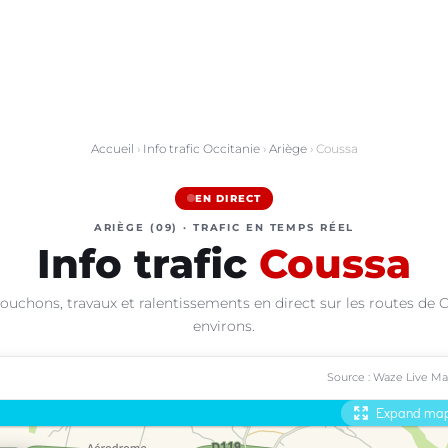
Accueil
›
Info trafic Occitanie
›
Ariège
› Coussa
EN DIRECT
ARIÈGE (09) · TRAFIC EN TEMPS RÉEL
Info trafic
Coussa
ouchons, travaux et ralentissements en direct sur les routes de 
environs.
Source : Waze Live M