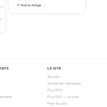
arrow_back
Tout le Ariège
place
Tarascon-sur-Ariège
e
place
Saint-Jean-du-Falga
place
Laroque-d'Olmes
place
Verniolle
place
Lézat-sur-Lèze
place
Montgailhard
ENTS
LE SITE
place
Saint-Lizier
Accueil
place
Lorp-Sentaraille
Toutes les rubriques
Flux RSS
place
Saint-Paul-de-Jarrat
entales
Flux RSS — La Une
Plan du site