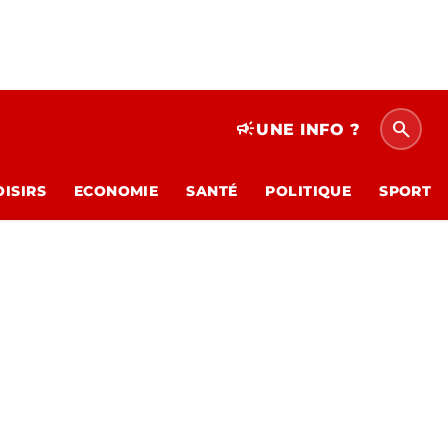
search
campaign
UNE INFO ?
OISIRS
ECONOMIE
SANTÉ
POLITIQUE
SPORT