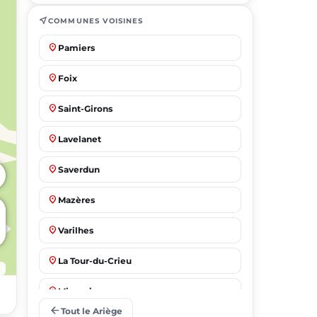
near_me
COMMUNES VOISINES
place
Pamiers
place
Foix
place
Saint-Girons
place
Lavelanet
place
Saverdun
place
Mazères
place
Varilhes
place
La Tour-du-Crieu
place
Mirepoix
arrow_back
Tout le Ariège