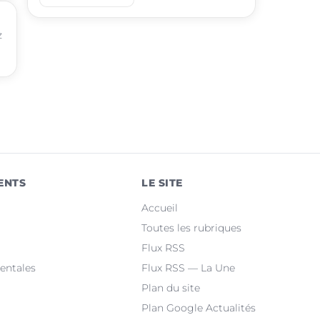
place
Tarascon-sur-Ariège
z
place
Saint-Jean-du-Falga
place
Laroque-d'Olmes
place
Verniolle
place
Lézat-sur-Lèze
place
Montgailhard
ENTS
LE SITE
place
Saint-Lizier
Accueil
place
Lorp-Sentaraille
Toutes les rubriques
Flux RSS
place
Saint-Paul-de-Jarrat
entales
Flux RSS — La Une
Plan du site
Plan Google Actualités