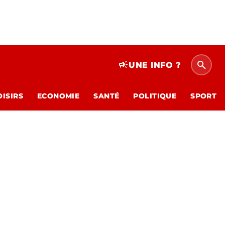
search
campaign
UNE INFO ?
OISIRS
ECONOMIE
SANTÉ
POLITIQUE
SPORT