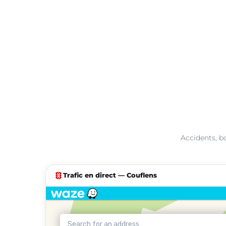
Accidents, bo
traffic
Trafic en direct — Couflens