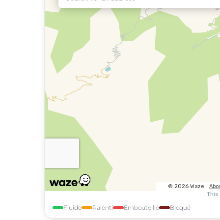
Fluide
Ralenti
Embouteillé
Bloqué