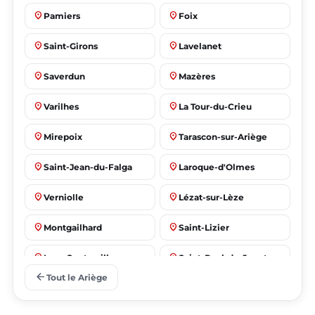
place
place
Pamiers
Foix
place
place
Saint-Girons
Lavelanet
place
place
Saverdun
Mazères
place
place
Varilhes
La Tour-du-Crieu
place
place
Mirepoix
Tarascon-sur-Ariège
place
place
Saint-Jean-du-Falga
Laroque-d'Olmes
place
place
Verniolle
Lézat-sur-Lèze
place
place
Montgailhard
Saint-Lizier
place
place
Lorp-Sentaraille
Saint-Paul-de-Jarrat
arrow_back
Tout le Ariège