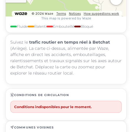
Fluide
Ralenti
Embouteillé
Bloqué
Suivez le
trafic routier en temps réel à Betchat
(Ariège). La carte ci-dessus, alimentée par Waze,
affiche en direct les accidents, embouteillages,
ralentissements et travaux signalés sur les axes autour
de Betchat. Déplacez la carte ou zoomez pour
explorer le réseau routier local.
routine
CONDITIONS DE CIRCULATION
Conditions indisponibles pour le moment.
near_me
COMMUNES VOISINES