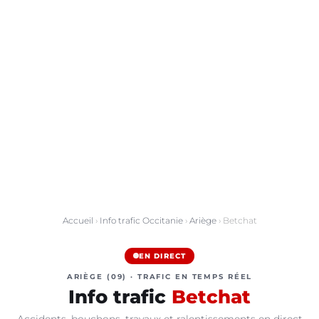
Accueil
›
Info trafic Occitanie
›
Ariège
› Betchat
EN DIRECT
ARIÈGE (09) · TRAFIC EN TEMPS RÉEL
Info trafic
Betchat
Accidents, bouchons, travaux et ralentissements en direct