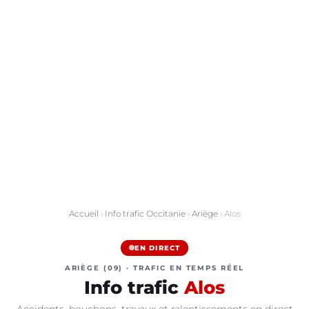
Accueil
›
Info trafic Occitanie
›
Ariège
› Alos
EN DIRECT
ARIÈGE (09) · TRAFIC EN TEMPS RÉEL
Info trafic
Alos
Accidents, bouchons, travaux et ralentissements en direct