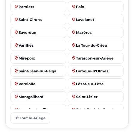
place
place
Pamiers
Foix
place
place
Saint-Girons
Lavelanet
place
place
Saverdun
Mazères
place
place
Varilhes
La Tour-du-Crieu
place
place
Mirepoix
Tarascon-sur-Ariège
place
place
Saint-Jean-du-Falga
Laroque-d'Olmes
place
place
Verniolle
Lézat-sur-Lèze
place
place
Montgailhard
Saint-Lizier
place
place
Lorp-Sentaraille
Saint-Paul-de-Jarrat
arrow_back
Tout le Ariège