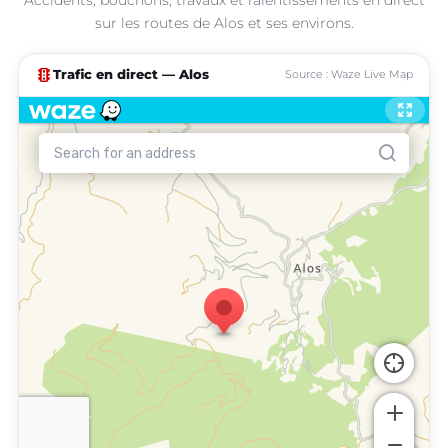
sur les routes de Alos et ses environs.
traffic
Trafic en direct — Alos
Source : Waze Live Map