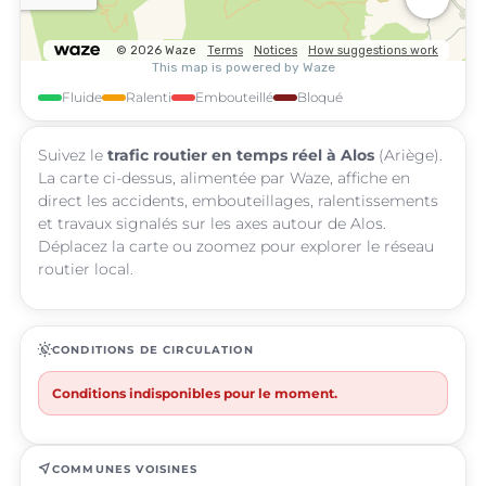
Fluide
Ralenti
Embouteillé
Bloqué
Suivez le
trafic routier en temps réel à Alos
(Ariège).
La carte ci-dessus, alimentée par Waze, affiche en
direct les accidents, embouteillages, ralentissements
et travaux signalés sur les axes autour de Alos.
Déplacez la carte ou zoomez pour explorer le réseau
routier local.
routine
CONDITIONS DE CIRCULATION
Conditions indisponibles pour le moment.
near_me
COMMUNES VOISINES