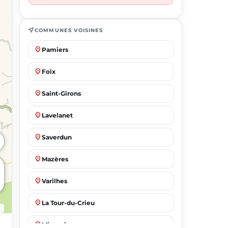
near_me
COMMUNES VOISINES
place
Pamiers
place
Foix
place
Saint-Girons
place
Lavelanet
place
Saverdun
place
Mazères
place
Varilhes
place
La Tour-du-Crieu
place
Mirepoix