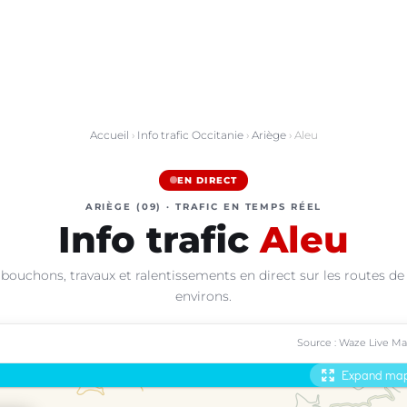
Accueil
›
Info trafic Occitanie
›
Ariège
› Aleu
EN DIRECT
ARIÈGE (09) · TRAFIC EN TEMPS RÉEL
Info trafic
Aleu
 bouchons, travaux et ralentissements en direct sur les routes de 
environs.
Source : Waze Live M