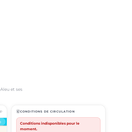
Aleu et ses
ap
routine
CONDITIONS DE CIRCULATION
Conditions indisponibles pour le
moment.