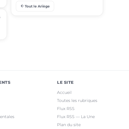
arrow_back
Tout le Ariège
place
Tarascon-sur-Ariège
s
place
Saint-Jean-du-Falga
place
Laroque-d'Olmes
place
Verniolle
place
Lézat-sur-Lèze
place
Montgailhard
ENTS
LE SITE
place
Saint-Lizier
Accueil
place
Lorp-Sentaraille
Toutes les rubriques
Flux RSS
place
Saint-Paul-de-Jarrat
entales
Flux RSS — La Une
Plan du site