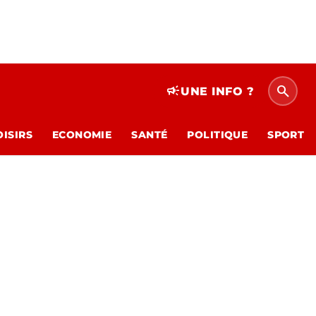
search
campaign
UNE INFO ?
OISIRS
ECONOMIE
SANTÉ
POLITIQUE
SPORT