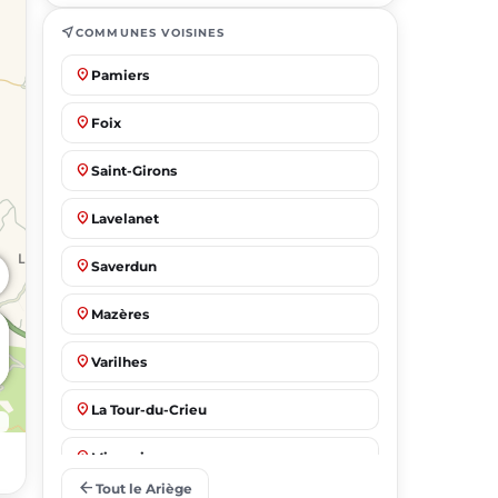
near_me
COMMUNES VOISINES
place
Pamiers
place
Foix
place
Saint-Girons
place
Lavelanet
place
Saverdun
place
Mazères
place
Varilhes
place
La Tour-du-Crieu
place
Mirepoix
arrow_back
Tout le Ariège