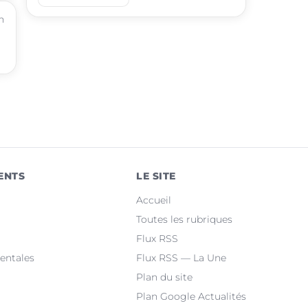
place
Tarascon-sur-Ariège
n
place
Saint-Jean-du-Falga
place
Laroque-d'Olmes
place
Verniolle
place
Lézat-sur-Lèze
place
Montgailhard
ENTS
LE SITE
place
Saint-Lizier
Accueil
place
Lorp-Sentaraille
Toutes les rubriques
Flux RSS
place
Saint-Paul-de-Jarrat
entales
Flux RSS — La Une
Plan du site
Plan Google Actualités