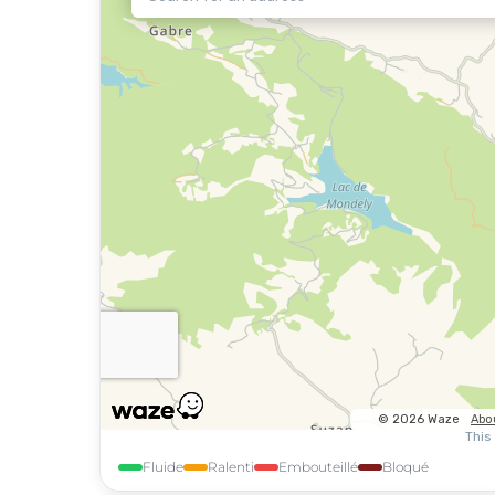
Fluide
Ralenti
Embouteillé
Bloqué