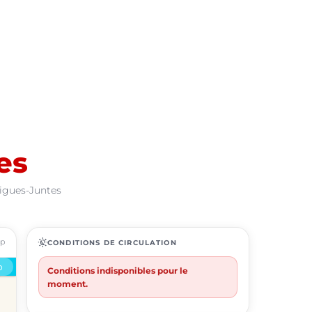
es
Aigues-Juntes
ap
routine
CONDITIONS DE CIRCULATION
Conditions indisponibles pour le
moment.