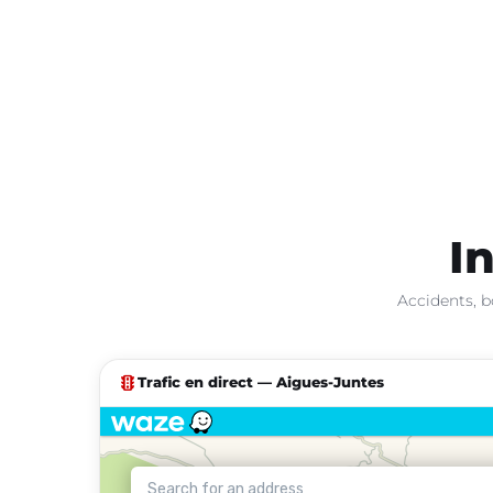
I
Accidents, b
traffic
Trafic en direct — Aigues-Juntes