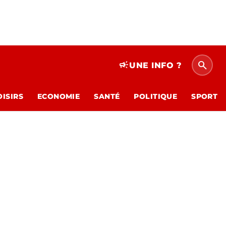
search
campaign
UNE INFO ?
OISIRS
ECONOMIE
SANTÉ
POLITIQUE
SPORT