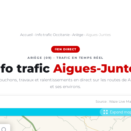
Accueil
›
Info trafic Occitanie
›
Ariège
› Aigues-Juntes
EN DIRECT
ARIÈGE (09) · TRAFIC EN TEMPS RÉEL
nfo trafic
Aigues-Junt
ouchons, travaux et ralentissements en direct sur les routes de 
et ses environs.
Source : Waze Live M