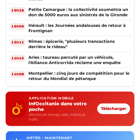
Petite Camargue : la collectivité soumettra un
16h26
don de 5000 euros aux sinistrés de la Gironde
Hérault : les Journées andalouses de retour à
16h06
Frontignan
Nîmes : épicerie, "plusieurs transactions
15h11
derrière le rideau"
Arles : taureau percuté par un véhicule,
14h45
l'Alliance Anticorrida réclame une enquête
Montpellier : cinq jours de compétition pour le
14h08
retour du Mondial de pétanque
APPLICATION MOBILE
InfOccitanie dans votre
poche
Télécharger
Alertes en temps réel, météo &
trafic
MÉTÉO · MAINTENANT