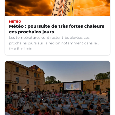
MÉTÉO
Météo : poursuite de très fortes chaleurs
ces prochains jours
Les températures vont rester très élevées ces
prochains jours sur la région notamment dans le
Languedoc.
il y a 8 h
1 min