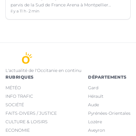
parvis de la Sud de France Arena à Montpellier
(Hérault).
il y a 11 h
2 min
L'actualité de l'Occitanie en continu
RUBRIQUES
DÉPARTEMENTS
MÉTÉO
Gard
INFO TRAFIC
Hérault
SOCIÉTÉ
Aude
FAITS-DIVERS / JUSTICE
Pyrénées-Orientales
CULTURE & LOISIRS
Lozère
ECONOMIE
Aveyron