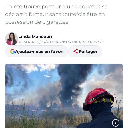
Il a été trouvé porteur d’un briquet et se
déclarait fumeur sans toutefois être en
possession de cigarettes.
Linda Mansouri
Publié le 07/07/2026 à 23h13 · Mis à jour à 23h25
share
Ajoutez-nous en favori
Partager
i