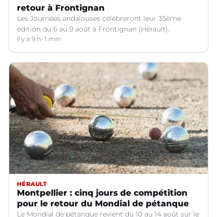
retour à Frontignan
Les Journées andalouses célèbreront leur 35ème
édition du 6 au 9 août à Frontignan (Hérault).
il y a 9 h
1 min
HÉRAULT
Montpellier : cinq jours de compétition
pour le retour du Mondial de pétanque
Le Mondial de pétanque revient du 10 au 14 août sur le