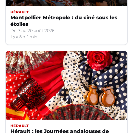
HÉRAULT
Montpellier Métropole : du ciné sous les
étoiles
Du 7 au 20 août 2026.
il y a 8 h
1 min
HÉRAULT
Hérault : les Journées andalouses de