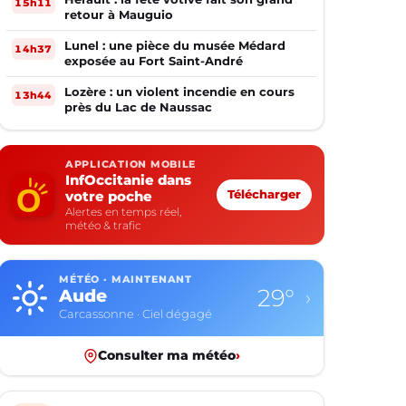
15h11
retour à Mauguio
Lunel : une pièce du musée Médard
14h37
exposée au Fort Saint-André
Lozère : un violent incendie en cours
13h44
près du Lac de Naussac
APPLICATION MOBILE
InfOccitanie dans
votre poche
Télécharger
Alertes en temps réel,
météo & trafic
MÉTÉO · MAINTENANT
29°
Aude
›
Carcassonne · Ciel dégagé
Consulter ma météo
›