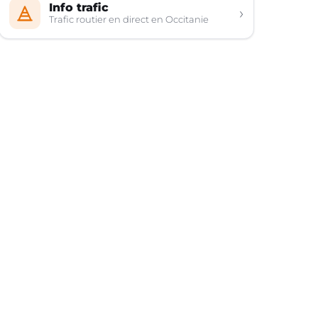
Info trafic
›
Trafic routier en direct en Occitanie