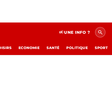
search
campaign
UNE INFO ?
OISIRS
ECONOMIE
SANTÉ
POLITIQUE
SPORT