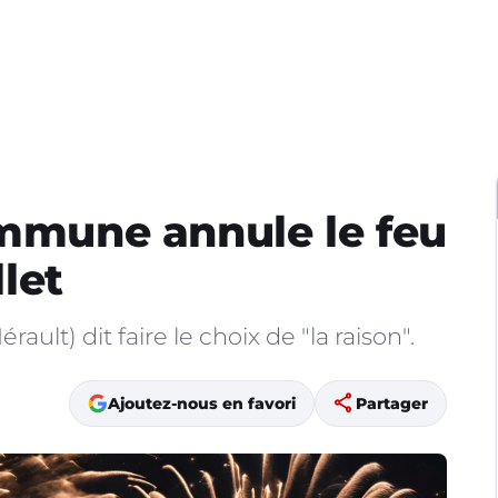
ommune annule le feu
llet
lt) dit faire le choix de "la raison".
share
Ajoutez-nous en favori
Partager