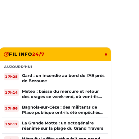
FIL INFO
24/7
AUJOURD'HUI
Gard : un incendie au bord de l'A9 près
17h25
de Bezouce
Météo : baisse du mercure et retour
17h14
des orages ce week-end, où vont-ils
frapper ?
Bagnols-sur-Cèze : des militants de
17h06
Place publique ont-ils été empêchés
de tracter par la mairie ?
La Grande Motte : un octogénaire
15h12
réanimé sur la plage du Grand Travers
Hérault : la fête votive fait son grand