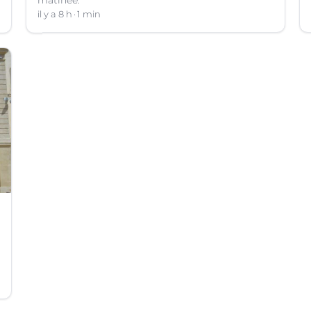
il y a 8 h
1 min