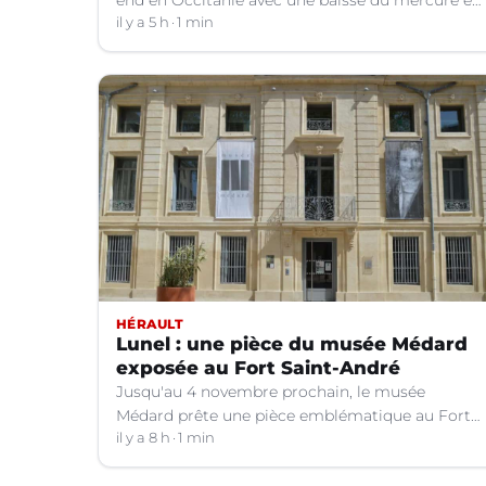
le retour d'orages dans certains départements.
il y a 5 h
1 min
HÉRAULT
Lunel : une pièce du musée Médard
exposée au Fort Saint-André
Jusqu'au 4 novembre prochain, le musée
Médard prête une pièce emblématique au Fort
Saint-André à Villeneuve-lez-Avignon (Gard).
il y a 8 h
1 min