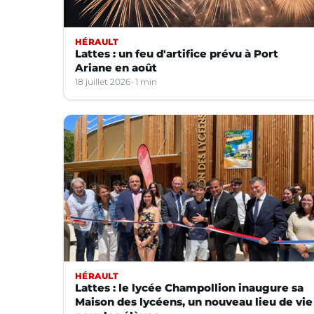
HÉRAULT
Lattes : un feu d'artifice prévu à Port
Ariane en août
18 juillet 2026
1 min
HÉRAULT
Lattes : le lycée Champollion inaugure sa
Maison des lycéens, un nouveau lieu de vie