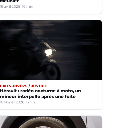
Meunier
19 avril 2026
10 min
FAITS-DIVERS / JUSTICE
Hérault : rodéo nocturne à moto, un
mineur interpellé après une fuite
10 février 2026
1 min