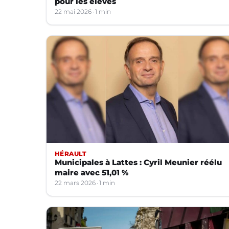
pour les élèves
22 mai 2026
1 min
HÉRAULT
Municipales à Lattes : Cyril Meunier réélu
maire avec 51,01 %
22 mars 2026
1 min