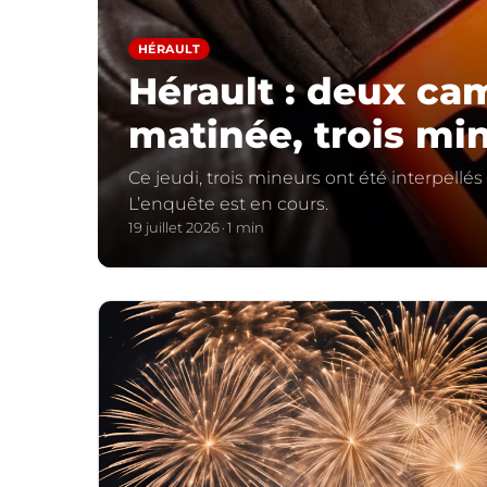
HÉRAULT
Hérault : deux ca
matinée, trois min
Ce jeudi, trois mineurs ont été interpellé
L’enquête est en cours.
19 juillet 2026
1 min