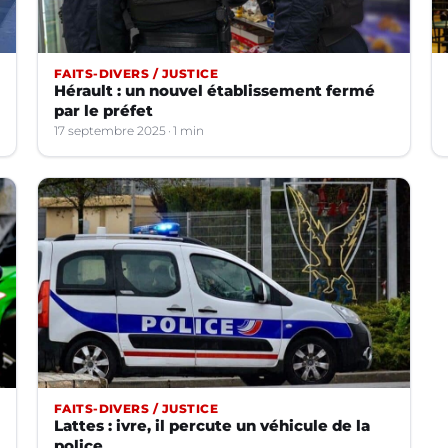
FAITS-DIVERS / JUSTICE
Hérault : un nouvel établissement fermé
par le préfet
17 septembre 2025
1 min
FAITS-DIVERS / JUSTICE
Lattes : ivre, il percute un véhicule de la
police