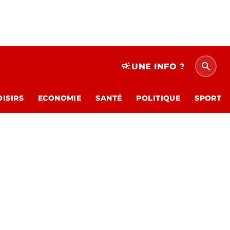
search
campaign
UNE INFO ?
OISIRS
ECONOMIE
SANTÉ
POLITIQUE
SPORT