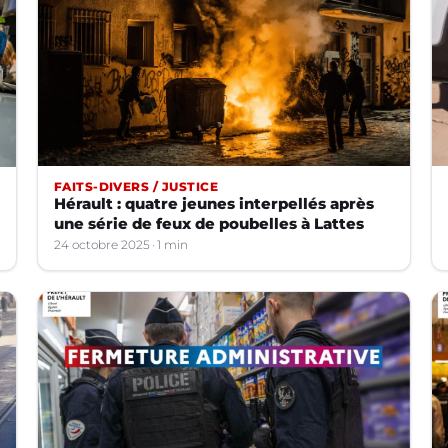
FAITS-DIVERS / JUSTICE
Hérault : quatre jeunes interpellés après
une série de feux de poubelles à Lattes
24 octobre 2025
1 min