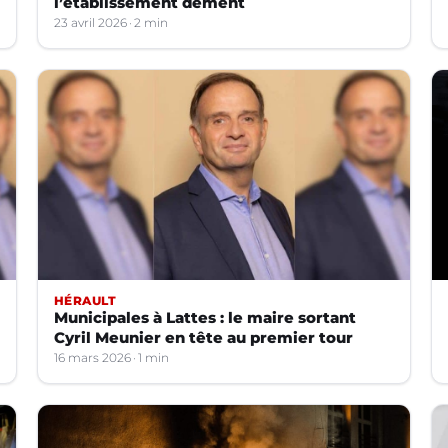
l’établissement dément
23 avril 2026
2 min
HÉRAULT
Municipales à Lattes : le maire sortant
Cyril Meunier en tête au premier tour
16 mars 2026
1 min