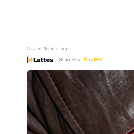
Accueil
›
Sujets
› Lattes
#
Lattes
— 26 articles
Flux RSS