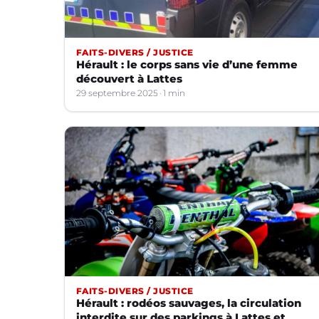
FAITS-DIVERS / JUSTICE
Hérault : le corps sans vie d’une femme
découvert à Lattes
29 septembre 2025
1 min
FAITS-DIVERS / JUSTICE
Hérault : rodéos sauvages, la circulation
interdite sur des parkings à Lattes et