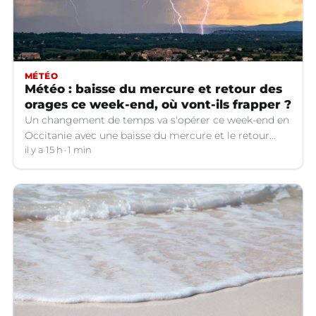
MÉTÉO
Météo : baisse du mercure et retour des
orages ce week-end, où vont-ils frapper ?
Un changement de temps va s'opérer ce week-end en
Occitanie avec une baisse du mercure et le retour
d'orages dans certains départements.
il y a 15 h
1 min