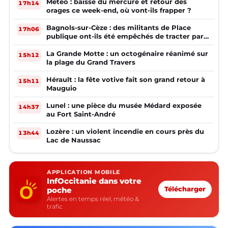
Météo : baisse du mercure et retour des
17h14
orages ce week-end, où vont-ils frapper ?
Bagnols-sur-Cèze : des militants de Place
17h06
publique ont-ils été empêchés de tracter par
la mairie ?
La Grande Motte : un octogénaire réanimé sur
15h12
la plage du Grand Travers
Hérault : la fête votive fait son grand retour à
15h11
Mauguio
Lunel : une pièce du musée Médard exposée
14h37
au Fort Saint-André
Lozère : un violent incendie en cours près du
13h44
Lac de Naussac
APPLICATION MOBILE
InfOccitanie dans votre
poche
Télécharger
Alertes en temps réel, météo &
trafic