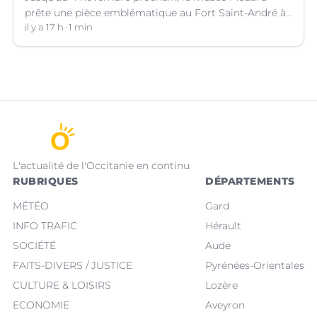
prête une pièce emblématique au Fort Saint-André à
Villeneuve-lez-Avignon (Gard).
il y a 17 h
1 min
L'actualité de l'Occitanie en continu
RUBRIQUES
DÉPARTEMENTS
MÉTÉO
Gard
INFO TRAFIC
Hérault
SOCIÉTÉ
Aude
FAITS-DIVERS / JUSTICE
Pyrénées-Orientales
CULTURE & LOISIRS
Lozère
ECONOMIE
Aveyron