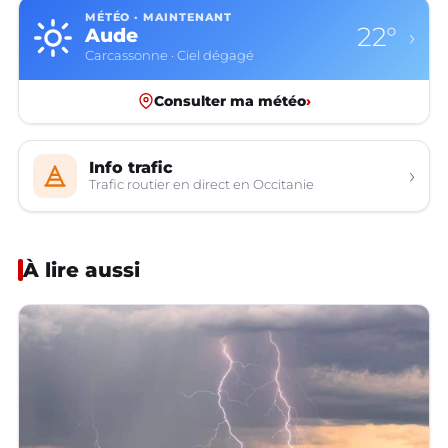
MÉTÉO · MAINTENANT
22°
Aude
›
Carcassonne · Ciel dégagé
Consulter ma météo
›
Info trafic
›
Trafic routier en direct en Occitanie
À lire aussi