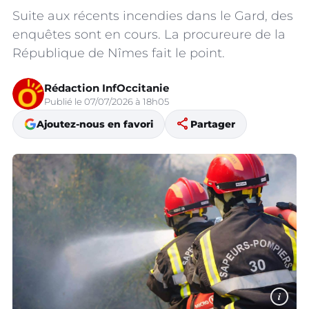
Suite aux récents incendies dans le Gard, des
enquêtes sont en cours. La procureure de la
République de Nîmes fait le point.
Rédaction InfOccitanie
Publié le 07/07/2026 à 18h05
share
Ajoutez-nous en favori
Partager
i