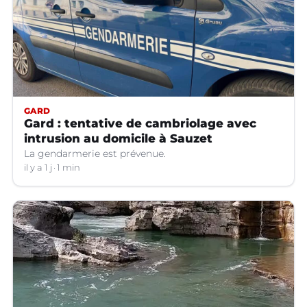
GARD
Gard : tentative de cambriolage avec
intrusion au domicile à Sauzet
La gendarmerie est prévenue.
il y a 1 j
1 min