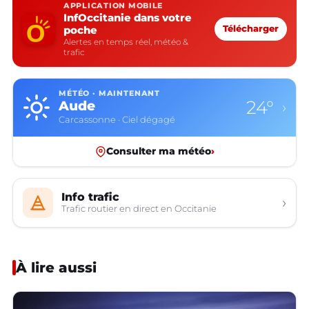
APPLICATION MOBILE
InfOccitanie dans votre
poche
Télécharger
Alertes en temps réel, météo &
trafic
MÉTÉO · MAINTENANT
24°
Aude
›
Carcassonne · Ciel dégagé
Consulter ma météo
›
Info trafic
›
Trafic routier en direct en Occitanie
À lire aussi