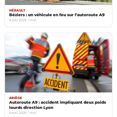
HÉRAULT
Béziers : un véhicule en feu sur l’autoroute A9
9 avril 2026
1 min
ARIÈGE
Autoroute A9 : accident impliquant deux poids
lourds direction Lyon
9 avril 2026
1 min