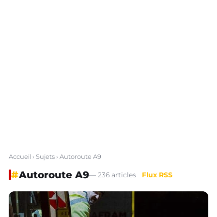
Accueil
›
Sujets
› Autoroute A9
#
Autoroute A9
— 236 articles
Flux RSS