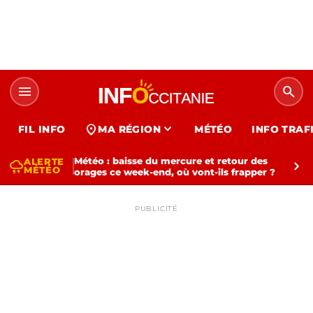
menu
search
expand_more
location_on
FIL INFO
MA RÉGION
MÉTÉO
INFO TRAF
Météo : baisse du mercure et retour des
ALERTE
thunderstorm
chevron_right
MÉTÉO
orages ce week-end, où vont-ils frapper ?
PUBLICITÉ