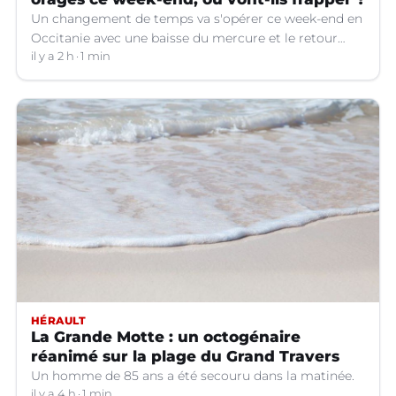
Un changement de temps va s'opérer ce week-end en
Occitanie avec une baisse du mercure et le retour
d'orages dans certains départements.
il y a 2 h
1 min
HÉRAULT
La Grande Motte : un octogénaire
réanimé sur la plage du Grand Travers
Un homme de 85 ans a été secouru dans la matinée.
il y a 4 h
1 min