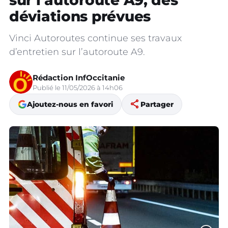
sur l’autoroute A9, des
déviations prévues
Vinci Autoroutes continue ses travaux
d’entretien sur l’autoroute A9.
Rédaction InfOccitanie
Publié le 11/05/2026 à 14h06
share
Ajoutez-nous en favori
Partager