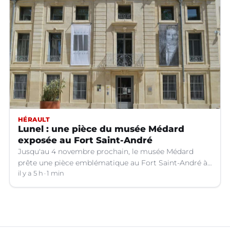
HÉRAULT
Lunel : une pièce du musée Médard
exposée au Fort Saint-André
Jusqu'au 4 novembre prochain, le musée Médard
prête une pièce emblématique au Fort Saint-André à
Villeneuve-lez-Avignon (Gard).
il y a 5 h
1 min