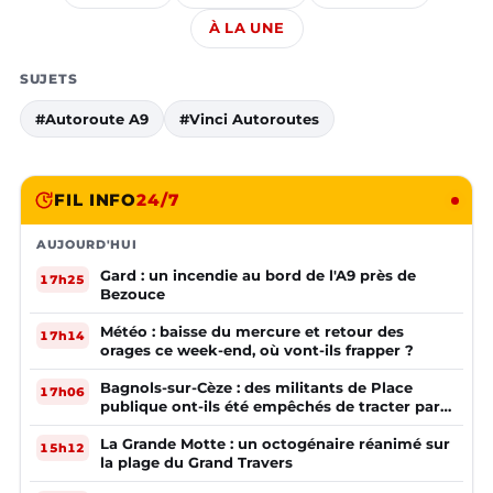
À LA UNE
SUJETS
#Autoroute A9
#Vinci Autoroutes
FIL INFO
24/7
AUJOURD'HUI
Gard : un incendie au bord de l'A9 près de
17h25
Bezouce
Météo : baisse du mercure et retour des
17h14
orages ce week-end, où vont-ils frapper ?
Bagnols-sur-Cèze : des militants de Place
17h06
publique ont-ils été empêchés de tracter par
la mairie ?
La Grande Motte : un octogénaire réanimé sur
15h12
la plage du Grand Travers