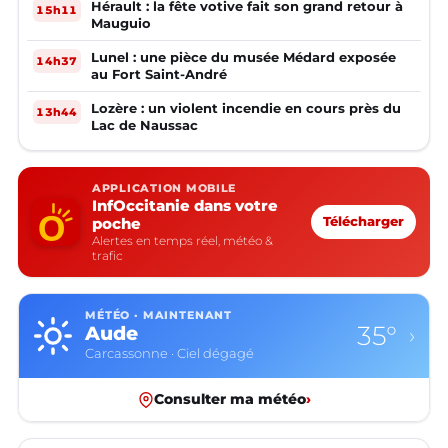
Hérault : la fête votive fait son grand retour à
15h11
Mauguio
Lunel : une pièce du musée Médard exposée
14h37
au Fort Saint-André
Lozère : un violent incendie en cours près du
13h44
Lac de Naussac
APPLICATION MOBILE
InfOccitanie dans votre
poche
Télécharger
Alertes en temps réel, météo &
trafic
MÉTÉO · MAINTENANT
35°
Aude
›
Carcassonne · Ciel dégagé
Consulter ma météo
›