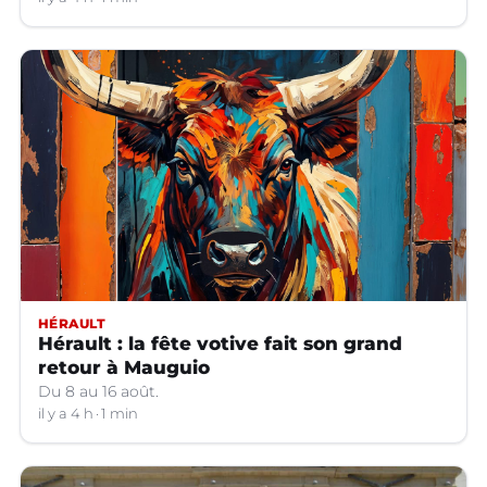
HÉRAULT
Hérault : la fête votive fait son grand
retour à Mauguio
Du 8 au 16 août.
il y a 4 h
1 min