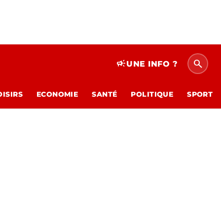
search
campaign
UNE INFO ?
OISIRS
ECONOMIE
SANTÉ
POLITIQUE
SPORT