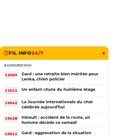
FIL INFO
24/7
AUJOURD'HUI
Gard : une retraite bien méritée pour
12h02
Lenka, chien policier
Un enfant chute du huitième étage
11h11
La Journée internationale du chat
10h42
célébrée aujourd'hui
Hérault : accident de la route, un
10h28
homme décède ce samedi
Gard : aggravation de la situation
10h11