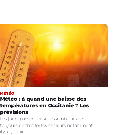
MÉTÉO
Météo : à quand une baisse des
températures en Occitanie ? Les
prévisions
Les jours passent et se ressemblent avec
toujours de très fortes chaleurs notamment
dans le Languedoc. Jusqu’à quand ?
il y a 1 j
1 min