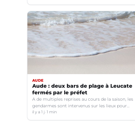
AUDE
Aude : deux bars de plage à Leucate
fermés par le préfet
A de multiples reprises au cours de la saison, les
gendarmes sont intervenus sur les lieux pour
des faits de violences, de consommation
il y a 1 j
1 min
d'alcool, de rixes, de tapage, de stationnement...