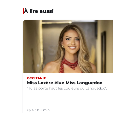
À lire aussi
OCCITANIE
Miss Lozère élue Miss Languedoc
"Tu as porté haut les couleurs du Languedoc".
il y a 3 h
1 min