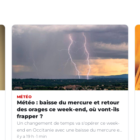
MÉTÉO
Météo : baisse du mercure et retour
des orages ce week-end, où vont-ils
frapper ?
Un changement de temps va s'opérer ce week-
end en Occitanie avec une baisse du mercure et
le retour d'orages dans certains départements.
il y a 19 h
1 min