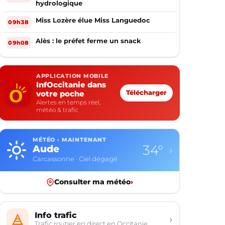
hydrologique
Miss Lozère élue Miss Languedoc
09h38
Alès : le préfet ferme un snack
09h08
APPLICATION MOBILE
InfOccitanie dans
votre poche
Télécharger
Alertes en temps réel,
météo & trafic
MÉTÉO · MAINTENANT
34°
Aude
›
Carcassonne · Ciel dégagé
Consulter ma météo
›
Info trafic
›
Trafic routier en direct en Occitanie