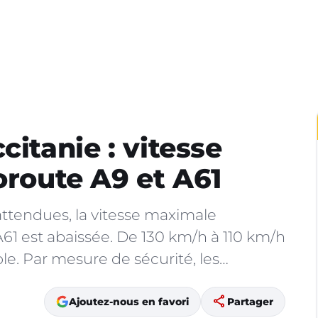
citanie : vitesse
oroute A9 et A61
 attendues, la vitesse maximale
A61 est abaissée. De 130 km/h à 110 km/h
ole. Par mesure de sécurité, les…
share
Ajoutez-nous en favori
Partager