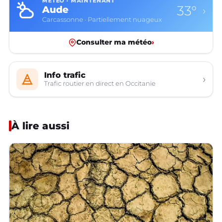
MÉTÉO · MAINTENANT
33°
Aude
›
Carcassonne · Partiellement nuageux
Consulter ma météo
›
Info trafic
›
Trafic routier en direct en Occitanie
À lire aussi