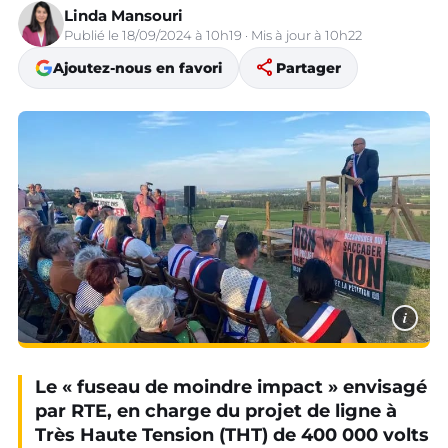
Linda Mansouri
Publié le 18/09/2024 à 10h19 · Mis à jour à 10h22
share
Ajoutez-nous en favori
Partager
i
Le « fuseau de moindre impact » envisagé
par RTE, en charge du projet de ligne à
Très Haute Tension (THT) de 400 000 volts