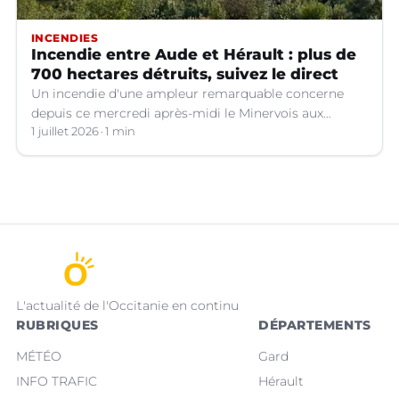
INCENDIES
Incendie entre Aude et Hérault : plus de
700 hectares détruits, suivez le direct
Un incendie d'une ampleur remarquable concerne
depuis ce mercredi après-midi le Minervois aux
confins de l'Aude et de l'Hérault.
1 juillet 2026
1 min
L'actualité de l'Occitanie en continu
RUBRIQUES
DÉPARTEMENTS
MÉTÉO
Gard
INFO TRAFIC
Hérault