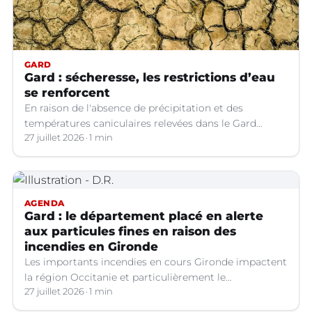
GARD
Gard : sécheresse, les restrictions d’eau
se renforcent
En raison de l'absence de précipitation et des
températures caniculaires relevées dans le Gard
depuis le 1er juillet, la situation hydrologique du
27 juillet 2026
1 min
département s'aggrave.
AGENDA
Gard : le département placé en alerte
aux particules fines en raison des
incendies en Gironde
Les importants incendies en cours Gironde impactent
la région Occitanie et particulièrement le
département du Gard. Les fumées générées par ces
27 juillet 2026
1 min
feux entraînent une dégradation de la qualité de l’air