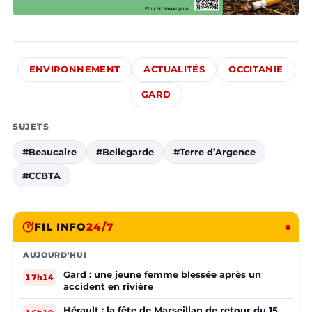
ENVIRONNEMENT
ACTUALITÉS
OCCITANIE
GARD
SUJETS
#Beaucaire
#Bellegarde
#Terre d’Argence
#CCBTA
FIL INFO
24/7
AUJOURD'HUI
Gard : une jeune femme blessée après un
17h14
accident en rivière
Hérault : la fête de Marseillan de retour du 15