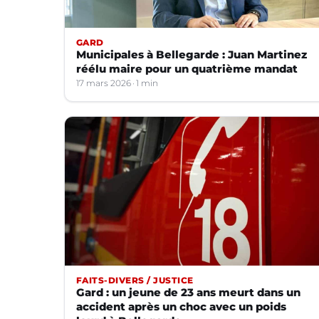
GARD
Municipales à Bellegarde : Juan Martinez
réélu maire pour un quatrième mandat
17 mars 2026
1 min
FAITS-DIVERS / JUSTICE
Gard : un jeune de 23 ans meurt dans un
accident après un choc avec un poids