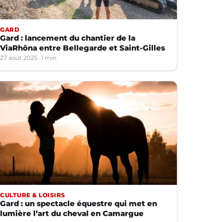
GARD
Gard : lancement du chantier de la
ViaRhôna entre Bellegarde et Saint-Gilles
27 août 2025
1 min
CULTURE & LOISIRS
Gard : un spectacle équestre qui met en
lumière l’art du cheval en Camargue