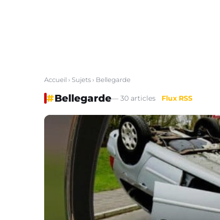
Accueil
›
Sujets
› Bellegarde
#
Bellegarde
— 30 articles
Flux RSS