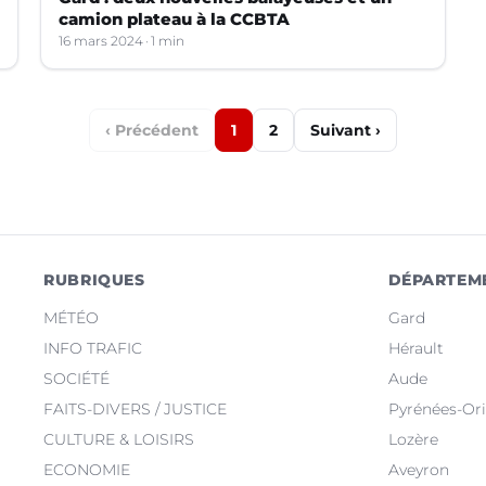
camion plateau à la CCBTA
16 mars 2024
1 min
‹ Précédent
1
2
Suivant ›
RUBRIQUES
DÉPARTEM
MÉTÉO
Gard
INFO TRAFIC
Hérault
SOCIÉTÉ
Aude
FAITS-DIVERS / JUSTICE
Pyrénées-Ori
CULTURE & LOISIRS
Lozère
ECONOMIE
Aveyron