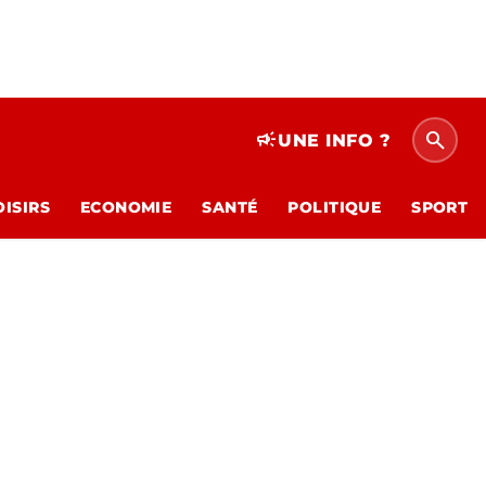
search
campaign
UNE INFO ?
OISIRS
ECONOMIE
SANTÉ
POLITIQUE
SPORT