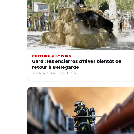
CULTURE & LOISIRS
Gard : les encierros d’hiver bientôt de
retour à Bellegarde
19 décembre 2024
1 min