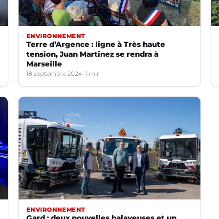
ENVIRONNEMENT
Terre d’Argence : ligne à Très haute
tension, Juan Martinez se rendra à
Marseille
18 septembre 2024
1 min
ENVIRONNEMENT
Gard : deux nouvelles balayeuses et un