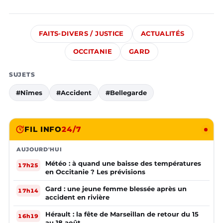
FAITS-DIVERS / JUSTICE
ACTUALITÉS
OCCITANIE
GARD
SUJETS
#Nîmes
#Accident
#Bellegarde
FIL INFO
24/7
AUJOURD'HUI
Météo : à quand une baisse des températures
17h25
en Occitanie ? Les prévisions
Gard : une jeune femme blessée après un
17h14
accident en rivière
Hérault : la fête de Marseillan de retour du 15
16h19
au 18 août