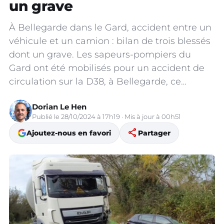
un grave
À Bellegarde dans le Gard, accident entre un
véhicule et un camion : bilan de trois blessés
dont un grave. Les sapeurs-pompiers du
Gard ont été mobilisés pour un accident de
circulation sur la D38, à Bellegarde, ce…
Dorian Le Hen
Publié le 28/10/2024 à 17h19 · Mis à jour à 00h51
share
Ajoutez-nous en favori
Partager