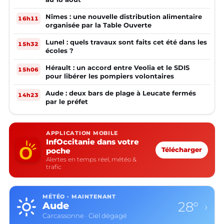
Nîmes : une nouvelle distribution alimentaire
16h11
organisée par la Table Ouverte
Lunel : quels travaux sont faits cet été dans les
15h32
écoles ?
Hérault : un accord entre Veolia et le SDIS
15h06
pour libérer les pompiers volontaires
Aude : deux bars de plage à Leucate fermés
14h23
par le préfet
APPLICATION MOBILE
InfOccitanie dans votre
poche
Télécharger
Alertes en temps réel, météo &
trafic
MÉTÉO · MAINTENANT
28°
Aude
›
Carcassonne · Ciel dégagé