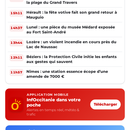
la plage du Grand Travers
Hérault : la fête votive fait son grand retour à
15h11
Mauguio
Lunel : une pièce du musée Médard exposée
14h37
au Fort Saint-André
Lozère : un violent incendie en cours près du
13h44
Lac de Naussac
Béziers : la Protection Civile initie les enfants
12h11
aux gestes qui sauvent
Nîmes : une station essence écope d’une
11h57
amende de 7000 €
APPLICATION MOBILE
InfOccitanie dans votre
poche
Télécharger
Alertes en temps réel, météo &
trafic