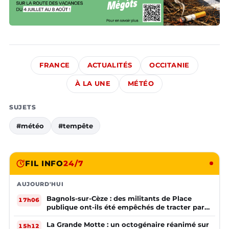
FRANCE
ACTUALITÉS
OCCITANIE
À LA UNE
MÉTÉO
SUJETS
#météo
#tempête
FIL INFO
24/7
AUJOURD'HUI
Bagnols-sur-Cèze : des militants de Place
17h06
publique ont-ils été empêchés de tracter par
la mairie ?
La Grande Motte : un octogénaire réanimé sur
15h12