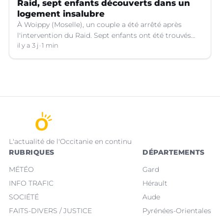
Raid, sept enfants découverts dans un
logement insalubre
À Woippy (Moselle), un couple a été arrêté après
l'intervention du Raid. Sept enfants ont été trouvés
dans un logement insalubre.
il y a 3 j
1 min
L'actualité de l'Occitanie en continu
RUBRIQUES
DÉPARTEMENTS
MÉTÉO
Gard
INFO TRAFIC
Hérault
SOCIÉTÉ
Aude
FAITS-DIVERS / JUSTICE
Pyrénées-Orientales