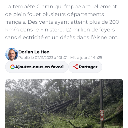
La tempête Ciaran qui frappe actuellement
de plein fouet plusieurs départements
français. Des vents ayant atteint plus de 200
km/h dans le Finistère, 1,2 million de foyers
sans électricité et un décès dans l’Aisne ont…
Dorian Le Hen
Publié le 02/11/2023 à 10h01 · Mis à jour à 14h25
share
Ajoutez-nous en favori
Partager