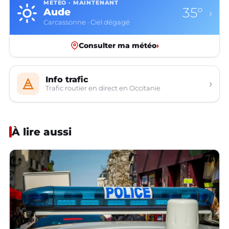
MÉTÉO · MAINTENANT
35°
Aude
›
Carcassonne · Ciel dégagé
Consulter ma météo
›
Info trafic
›
Trafic routier en direct en Occitanie
À lire aussi