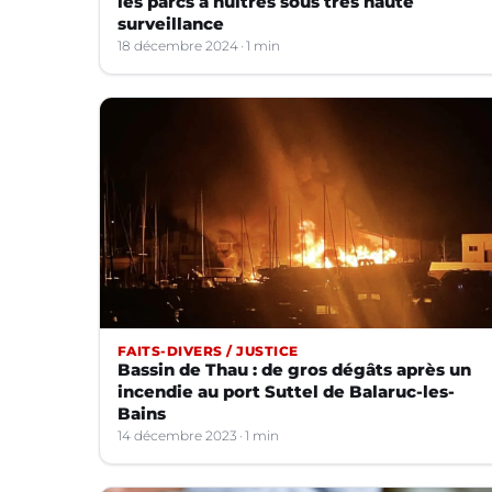
les parcs à huîtres sous très haute
surveillance
18 décembre 2024
1 min
FAITS-DIVERS / JUSTICE
Bassin de Thau : de gros dégâts après un
incendie au port Suttel de Balaruc-les-
Bains
14 décembre 2023
1 min