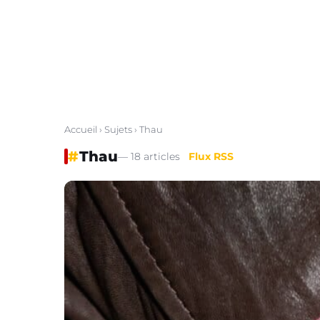
Accueil
›
Sujets
› Thau
#
Thau
— 18 articles
Flux RSS