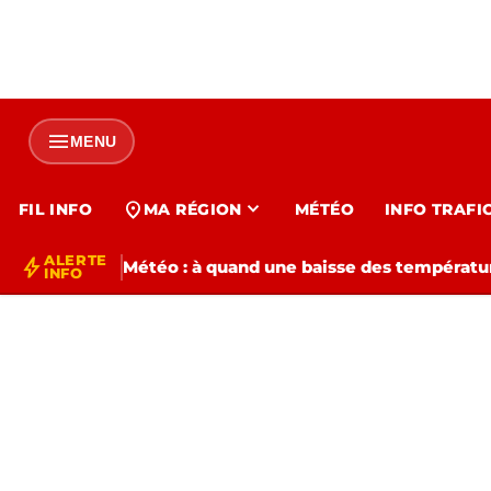
menu
MENU
expand_more
location_on
FIL INFO
MA RÉGION
MÉTÉO
INFO TRAFI
ALERTE
bolt
Météo : à quand une baisse des températur
INFO