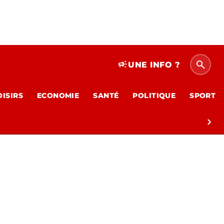
search
campaign
UNE INFO ?
OISIRS
ECONOMIE
SANTÉ
POLITIQUE
SPORT
chevron_right