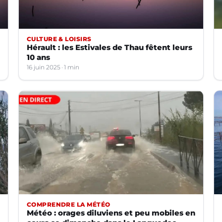
CULTURE & LOISIRS
Hérault : les Estivales de Thau fêtent leurs
10 ans
16 juin 2025
1 min
COMPRENDRE LA MÉTÉO
Météo : orages diluviens et peu mobiles en