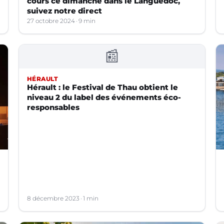
cours ce dimanche dans le Languedoc,
suivez notre direct
27 octobre 2024
9 min
📰
HÉRAULT
Hérault : le Festival de Thau obtient le
niveau 2 du label des événements éco-
responsables
8 décembre 2023
1 min