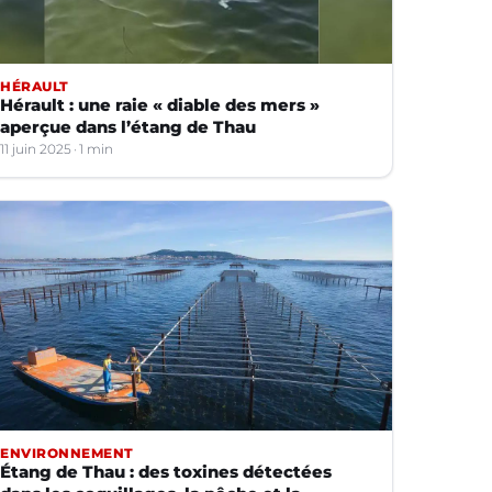
HÉRAULT
Hérault : une raie « diable des mers »
aperçue dans l’étang de Thau
11 juin 2025
1 min
ENVIRONNEMENT
Étang de Thau : des toxines détectées