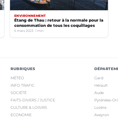
ENVIRONNEMENT
Étang de Thau : retour à la normale pour la
consommation de tous les coquillages
5 mars 2023
1 min
RUBRIQUES
DÉPARTEM
MÉTÉO
Gard
INFO TRAFIC
Hérault
SOCIÉTÉ
Aude
FAITS-DIVERS / JUSTICE
Pyrénées-Ori
CULTURE & LOISIRS
Lozère
ECONOMIE
Aveyron