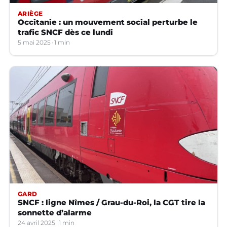
ARIÈGE
Occitanie : un mouvement social perturbe le
trafic SNCF dès ce lundi
5 mai 2025
1 min
GARD
SNCF : ligne Nîmes / Grau-du-Roi, la CGT tire la
sonnette d’alarme
24 avril 2025
1 min