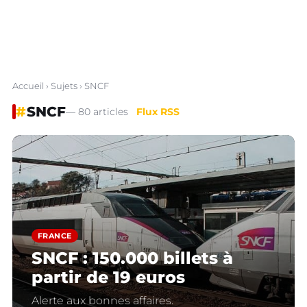
Accueil
›
Sujets
› SNCF
#
SNCF
— 80 articles
Flux RSS
FRANCE
SNCF : 150.000 billets à
partir de 19 euros
Alerte aux bonnes affaires.