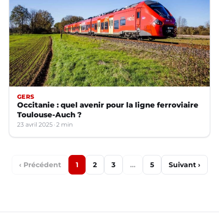
GERS
Occitanie : quel avenir pour la ligne ferroviaire
Toulouse-Auch ?
23 avril 2025
2 min
‹ Précédent
1
2
3
…
5
Suivant ›