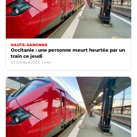
HAUTE-GARONNE
Occitanie : une personne meurt heurtée par un
train ce jeudi
23 octobre 2025
1 min