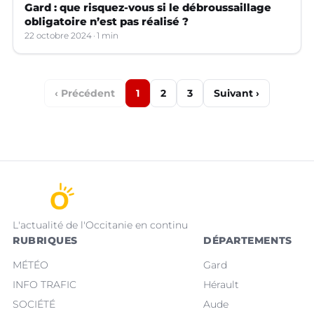
Gard : que risquez-vous si le débroussaillage
obligatoire n’est pas réalisé ?
22 octobre 2024
1 min
‹ Précédent
1
2
3
Suivant ›
L'actualité de l'Occitanie en continu
RUBRIQUES
DÉPARTEMENTS
MÉTÉO
Gard
INFO TRAFIC
Hérault
SOCIÉTÉ
Aude