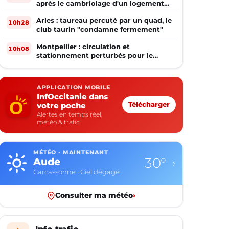
après le cambriolage d'un logement
occupé
Arles : taureau percuté par un quad, le
10h28
club taurin "condamne fermement"
Montpellier : circulation et
10h08
stationnement perturbés pour le
match MHSC - Dijon
APPLICATION MOBILE
InfOccitanie dans
votre poche
Télécharger
Alertes en temps réel,
météo & trafic
MÉTÉO · MAINTENANT
30°
Aude
›
Carcassonne · Ciel dégagé
Consulter ma météo
›