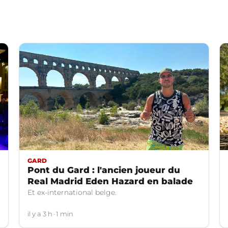
GARD
Pont du Gard : l'ancien joueur du
Real Madrid Eden Hazard en balade
Et ex-international belge.
il y a 3 h
1 min