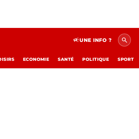
search
campaign
UNE INFO ?
OISIRS
ECONOMIE
SANTÉ
POLITIQUE
SPORT