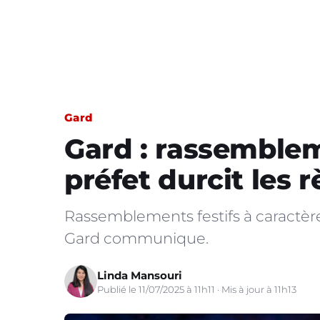
Gard
Gard : rassembleme
préfet durcit les r
Rassemblements festifs à caractère
Gard communique.
Linda Mansouri
Publié le 11/07/2025 à 11h11 · Mis à jour à 11h13