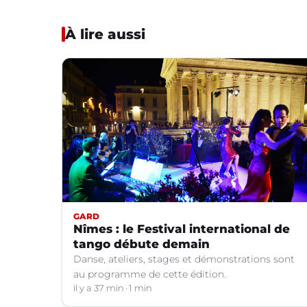
À lire aussi
GARD
Nîmes : le Festival international de
tango débute demain
Danse, ateliers, stages et démonstrations sont
au programme de cette édition.
il y a 37 min
1 min