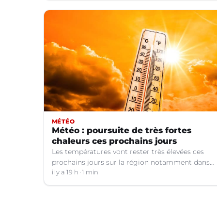
MÉTÉO
Météo : poursuite de très fortes
chaleurs ces prochains jours
Les températures vont rester très élevées ces
prochains jours sur la région notamment dans
le Languedoc.
il y a 19 h
1 min