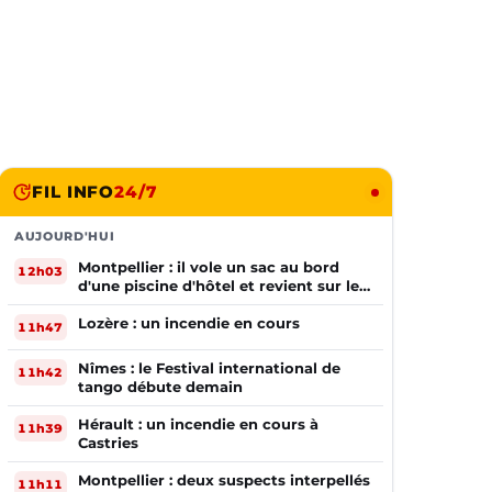
FIL INFO
24/7
AUJOURD'HUI
Montpellier : il vole un sac au bord
12h03
d'une piscine d'hôtel et revient sur les
lieux le lendemain
Lozère : un incendie en cours
11h47
Nîmes : le Festival international de
11h42
tango débute demain
Hérault : un incendie en cours à
11h39
Castries
Montpellier : deux suspects interpellés
11h11