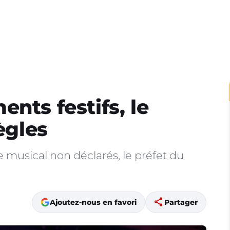
nts festifs, le
ègles
 musical non déclarés, le préfet du
share
Ajoutez-nous en favori
Partager