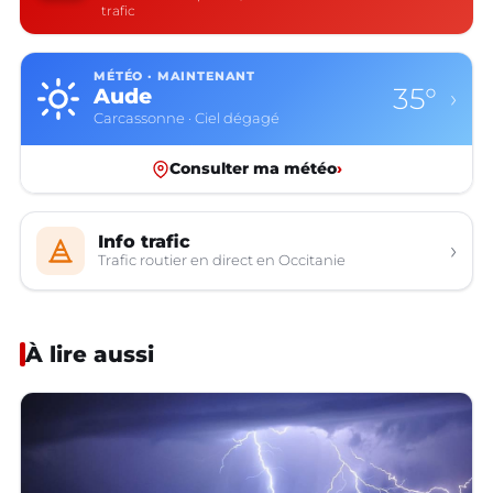
trafic
MÉTÉO · MAINTENANT
35°
Aude
›
Carcassonne · Ciel dégagé
Consulter ma météo
›
Info trafic
›
Trafic routier en direct en Occitanie
À lire aussi