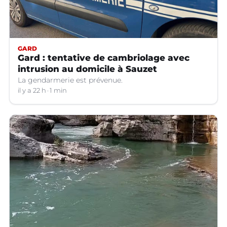
GARD
Gard : tentative de cambriolage avec
intrusion au domicile à Sauzet
La gendarmerie est prévenue.
il y a 22 h
1 min