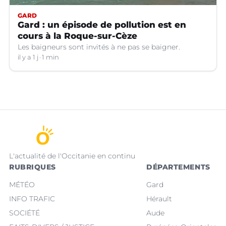
GARD
Gard : un épisode de pollution est en
cours à la Roque-sur-Cèze
Les baigneurs sont invités à ne pas se baigner.
il y a 1 j
1 min
L'actualité de l'Occitanie en continu
RUBRIQUES
DÉPARTEMENTS
MÉTÉO
Gard
INFO TRAFIC
Hérault
SOCIÉTÉ
Aude