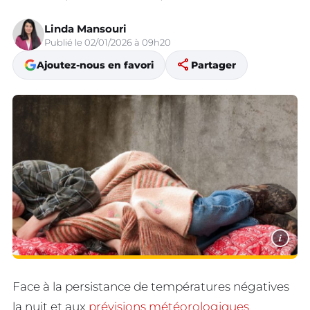
Linda Mansouri
Publié le 02/01/2026 à 09h20
share
Ajoutez-nous en favori
Partager
i
Face à la persistance de températures négatives
la nuit et aux
prévisions météorologiques