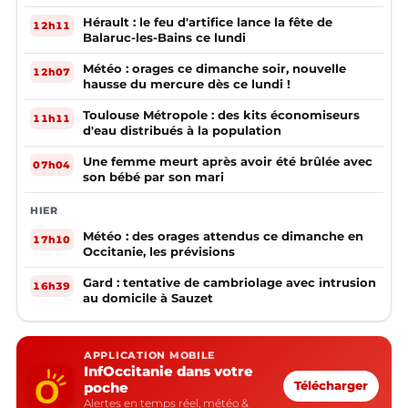
Hérault : le feu d'artifice lance la fête de
12h11
Balaruc-les-Bains ce lundi
Météo : orages ce dimanche soir, nouvelle
12h07
hausse du mercure dès ce lundi !
Toulouse Métropole : des kits économiseurs
11h11
d'eau distribués à la population
Une femme meurt après avoir été brûlée avec
07h04
son bébé par son mari
HIER
Météo : des orages attendus ce dimanche en
17h10
Occitanie, les prévisions
Gard : tentative de cambriolage avec intrusion
16h39
au domicile à Sauzet
APPLICATION MOBILE
InfOccitanie dans votre
poche
Télécharger
Alertes en temps réel, météo &