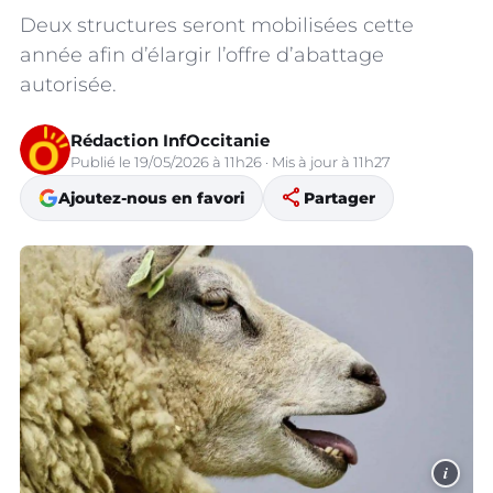
Deux structures seront mobilisées cette
année afin d’élargir l’offre d’abattage
autorisée.
Rédaction InfOccitanie
Publié le 19/05/2026 à 11h26 · Mis à jour à 11h27
share
Ajoutez-nous en favori
Partager
i