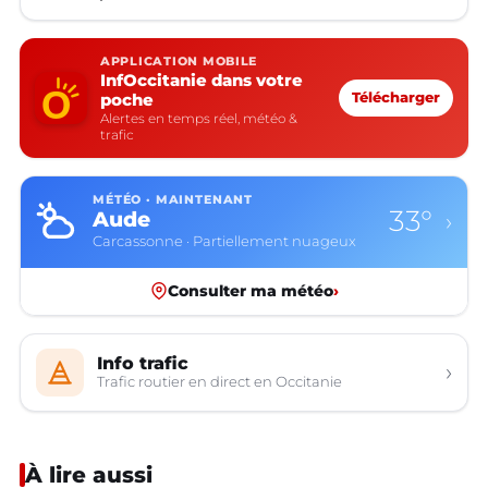
APPLICATION MOBILE
InfOccitanie dans votre
poche
Télécharger
Alertes en temps réel, météo &
trafic
MÉTÉO · MAINTENANT
33°
Aude
›
Carcassonne · Partiellement nuageux
Consulter ma météo
›
Info trafic
›
Trafic routier en direct en Occitanie
À lire aussi