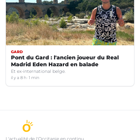
GARD
Pont du Gard : l'ancien joueur du Real
Madrid Eden Hazard en balade
Et ex-international belge.
il y a 8 h
1 min
L'actualité de l'Occitanie en continu