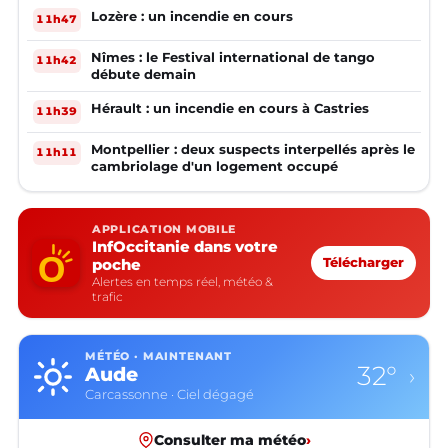
Lozère : un incendie en cours
11h47
Nîmes : le Festival international de tango
11h42
débute demain
Hérault : un incendie en cours à Castries
11h39
Montpellier : deux suspects interpellés après le
11h11
cambriolage d'un logement occupé
APPLICATION MOBILE
InfOccitanie dans votre
poche
Télécharger
Alertes en temps réel, météo &
trafic
MÉTÉO · MAINTENANT
32°
Aude
›
Carcassonne · Ciel dégagé
Consulter ma météo
›