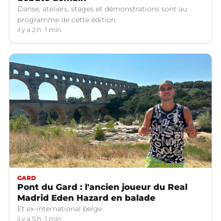
Danse, ateliers, stages et démonstrations sont au
programme de cette édition.
il y a 2 h
1 min
GARD
Pont du Gard : l'ancien joueur du Real
Madrid Eden Hazard en balade
Et ex-international belge.
il y a 5 h
1 min