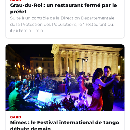
Grau-du-Roi : un restaurant fermé par le
préfet
Suite à un contrôle de la Direction Départementale
de la Protection des Populations, le "Restaurant du
Port" au Grau-du-Roi (Gard) doit fermer ses portes.
il y a 18 min
1 min
GARD
Nîmes : le Festival international de tango
débute demain