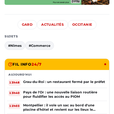
GARD
ACTUALITÉS
OCCITANIE
SUJETS
#Nîmes
#Commerce
FIL INFO
24/7
AUJOURD'HUI
Grau-du-Roi : un restaurant fermé par le préfet
13h48
Pays de l'Or : une nouvelle liaison routière
13h40
pour fluidifier les accès au PIOM
Montpellier : il vole un sac au bord d'une
12h03
piscine d'hôtel et revient sur les lieux le
lendemain