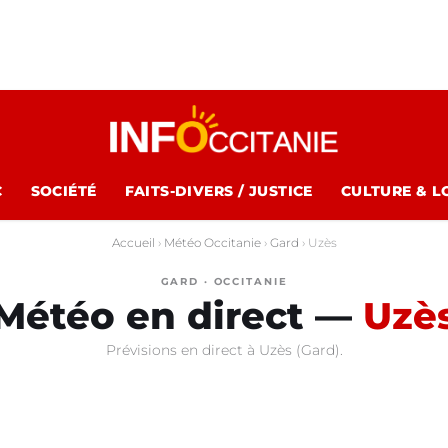
C
SOCIÉTÉ
FAITS-DIVERS / JUSTICE
CULTURE & L
Accueil
›
Météo Occitanie
›
Gard
›
Uzès
GARD · OCCITANIE
Météo en direct —
Uzè
Prévisions en direct à Uzès (Gard).