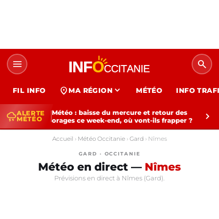
menu
search
expand_more
location_on
FIL INFO
MA RÉGION
MÉTÉO
INFO TRAF
Météo : baisse du mercure et retour des
ALERTE
thunderstorm
chevron_right
MÉTÉO
orages ce week-end, où vont-ils frapper ?
Accueil
›
Météo Occitanie
›
Gard
›
Nîmes
GARD · OCCITANIE
Météo en direct —
Nîmes
Prévisions en direct à Nîmes (Gard).