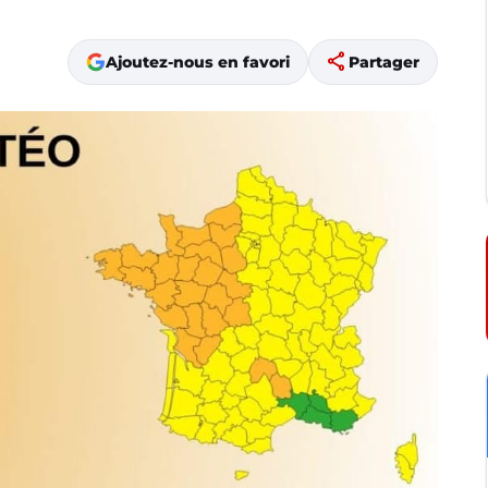
share
Ajoutez-nous en favori
Partager