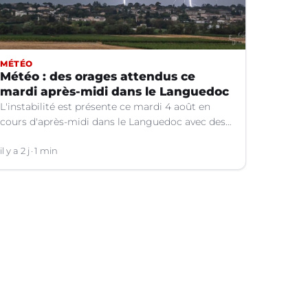
MÉTÉO
Météo : des orages attendus ce
mardi après-midi dans le Languedoc
L'instabilité est présente ce mardi 4 août en
cours d'après-midi dans le Languedoc avec des
orages localisés.
il y a 2 j
1 min