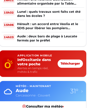
16h11
alimentaire organisée par la Table
Ouverte
Lunel : quels travaux sont faits cet été
15h32
dans les écoles ?
Hérault : un accord entre Veolia et le
15h06
SDIS pour libérer les pompiers
volontaires
Aude : deux bars de plage à Leucate
14h23
fermés par le préfet
APPLICATION MOBILE
InfOccitanie dans
votre poche
Télécharger
Alertes en temps réel,
météo & trafic
MÉTÉO · MAINTENANT
31°
Aude
›
Carcassonne · Couvert
Consulter ma météo
›