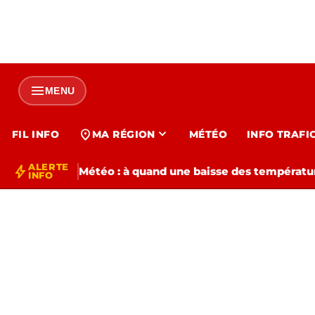
menu
MENU
expand_more
location_on
FIL INFO
MA RÉGION
MÉTÉO
INFO TRAFI
ALERTE
bolt
Météo : à quand une baisse des températur
INFO