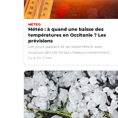
MÉTÉO
Météo : à quand une baisse des
températures en Occitanie ? Les
prévisions
Les jours passent et se ressemblent avec
toujours de très fortes chaleurs notamment
dans le Languedoc. Jusqu’à quand ?
il y a 2 h
1 min