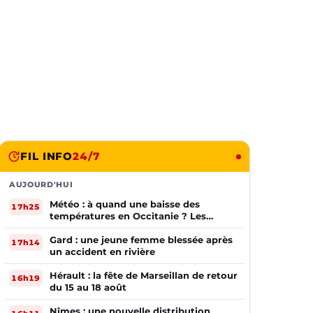
FIL INFO
24/7
AUJOURD'HUI
Météo : à quand une baisse des
17h25
températures en Occitanie ? Les
prévisions
Gard : une jeune femme blessée après
17h14
un accident en rivière
Hérault : la fête de Marseillan de retour
16h19
du 15 au 18 août
Nîmes : une nouvelle distribution