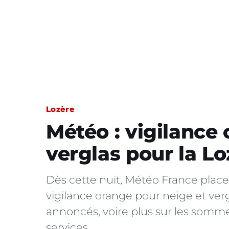
Lozère
Météo : vigilance
verglas pour la Lo
Dès cette nuit, Météo France plac
vigilance orange pour neige et verg
annoncés, voire plus sur les somm
services…