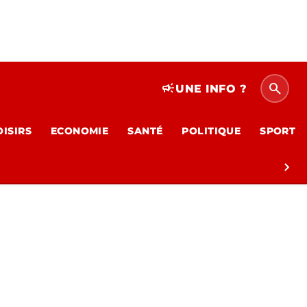
search
campaign
UNE INFO ?
OISIRS
ECONOMIE
SANTÉ
POLITIQUE
SPORT
chevron_right