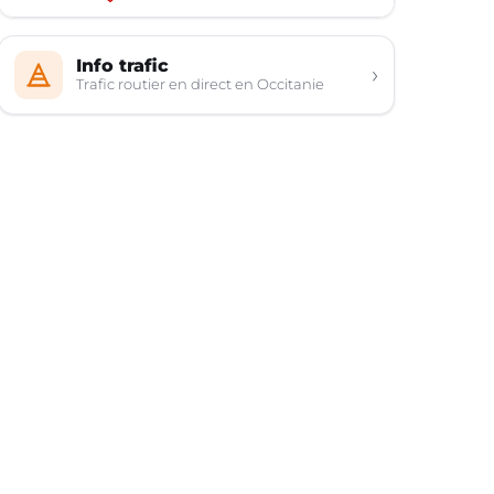
Info trafic
›
Trafic routier en direct en Occitanie