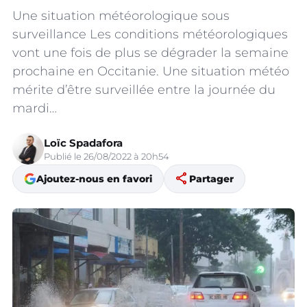
Une situation météorologique sous
surveillance Les conditions météorologiques
vont une fois de plus se dégrader la semaine
prochaine en Occitanie. Une situation météo
mérite d’être surveillée entre la journée du
mardi…
Loïc Spadafora
Publié le 26/08/2022 à 20h54
share
Ajoutez-nous en favori
Partager