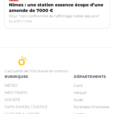
GARD
Nîmes : une station essence écope d’une
amende de 7000 €
Pour "non conformité de l'affichage lisible des prix".
il y a 9 h
1 min
L'actualité de l'Occitanie en continu
RUBRIQUES
DÉPARTEMENTS
MÉTÉO
Gard
INFO TRAFIC
Hérault
SOCIÉTÉ
Aude
FAITS-DIVERS / JUSTICE
Pyrénées-Orientales
CULTURE & LOISIRS
Lozère