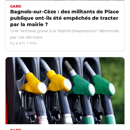
GARD
Bagnols-sur-Cèze : des militants de Place
publique ont-ils été empêchés de tracter
par la mairie ?
Une "entrave grave à la liberté d'expression" dénoncée
par ces derniers.
il y a 4 h
1 min