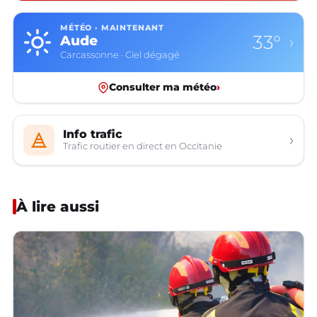
MÉTÉO · MAINTENANT
33°
Aude
›
Carcassonne · Ciel dégagé
Consulter ma météo
›
Info trafic
›
Trafic routier en direct en Occitanie
À lire aussi