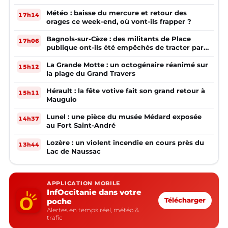
Météo : baisse du mercure et retour des
17h14
orages ce week-end, où vont-ils frapper ?
Bagnols-sur-Cèze : des militants de Place
17h06
publique ont-ils été empêchés de tracter par
la mairie ?
La Grande Motte : un octogénaire réanimé sur
15h12
la plage du Grand Travers
Hérault : la fête votive fait son grand retour à
15h11
Mauguio
Lunel : une pièce du musée Médard exposée
14h37
au Fort Saint-André
Lozère : un violent incendie en cours près du
13h44
Lac de Naussac
APPLICATION MOBILE
InfOccitanie dans votre
poche
Télécharger
Alertes en temps réel, météo &
trafic