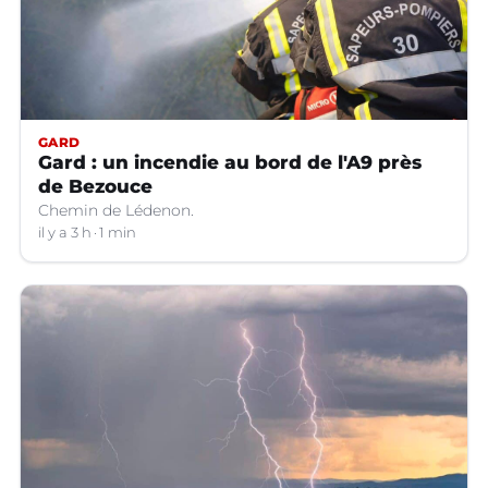
GARD
Gard : un incendie au bord de l'A9 près
de Bezouce
Chemin de Lédenon.
il y a 3 h
1 min