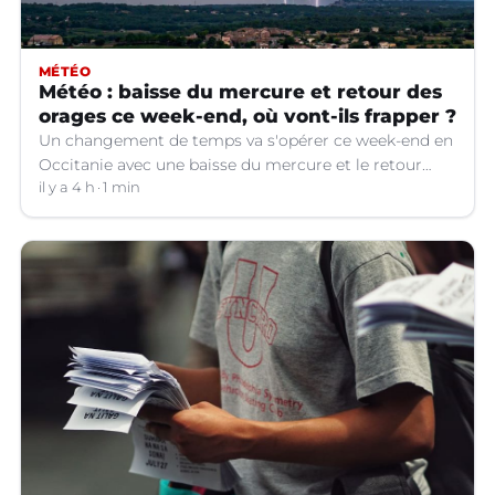
MÉTÉO
Météo : baisse du mercure et retour des
orages ce week-end, où vont-ils frapper ?
Un changement de temps va s'opérer ce week-end en
Occitanie avec une baisse du mercure et le retour
d'orages dans certains départements.
il y a 4 h
1 min