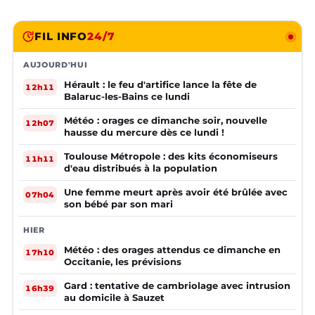
FIL INFO
24/7
AUJOURD'HUI
Hérault : le feu d'artifice lance la fête de
12h11
Balaruc-les-Bains ce lundi
Météo : orages ce dimanche soir, nouvelle
12h07
hausse du mercure dès ce lundi !
Toulouse Métropole : des kits économiseurs
11h11
d'eau distribués à la population
Une femme meurt après avoir été brûlée avec
07h04
son bébé par son mari
HIER
Météo : des orages attendus ce dimanche en
17h10
Occitanie, les prévisions
Gard : tentative de cambriolage avec intrusion
16h39
au domicile à Sauzet