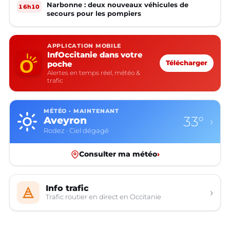
Narbonne : deux nouveaux véhicules de
16h10
secours pour les pompiers
APPLICATION MOBILE
InfOccitanie dans votre
poche
Télécharger
Alertes en temps réel, météo &
trafic
MÉTÉO · MAINTENANT
33°
Gard
›
Nîmes · Ciel dégagé
Consulter ma météo
›
Info trafic
›
Trafic routier en direct en Occitanie