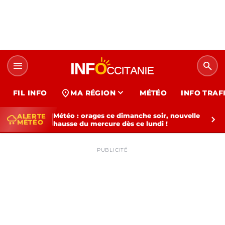
menu
search
expand_more
location_on
FIL INFO
MA RÉGION
MÉTÉO
INFO TRAF
Météo : orages ce dimanche soir, nouvelle
ALERTE
thunderstorm
chevron_right
MÉTÉO
hausse du mercure dès ce lundi !
PUBLICITÉ