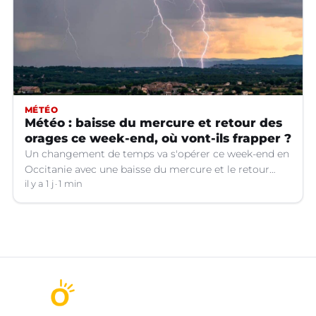
MÉTÉO
Météo : baisse du mercure et retour des
orages ce week-end, où vont-ils frapper ?
Un changement de temps va s'opérer ce week-end en
Occitanie avec une baisse du mercure et le retour
d'orages dans certains départements.
il y a 1 j
1 min