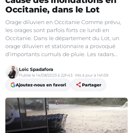
cause des inondations en
Occitanie, dans le Lot
Orage diluvien en Occitanie Comme prévu,
les orages sont parfois forts ce lundi en
Occitanie. Dans le département du Lot, un
orage diluvien et stationnaire a provoqué
d’importants cumuls de pluie. Les radars…
Loïc Spadafora
Publié le 14/08/2023 à 22h43 · Mis à jour à 14h59
share
Ajoutez-nous en favori
Partager