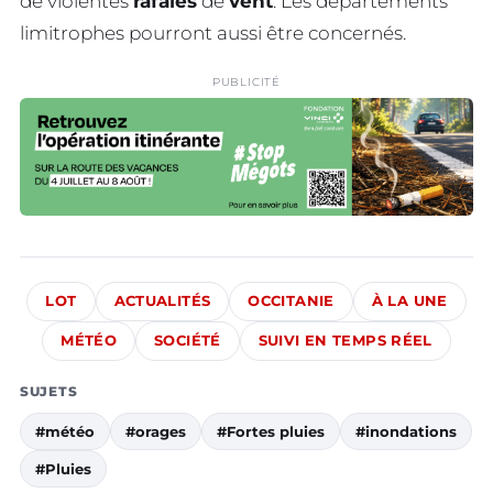
de violentes
rafales
de
vent
. Les départements
limitrophes pourront aussi être concernés.
PUBLICITÉ
LOT
ACTUALITÉS
OCCITANIE
À LA UNE
MÉTÉO
SOCIÉTÉ
SUIVI EN TEMPS RÉEL
SUJETS
#météo
#orages
#Fortes pluies
#inondations
#Pluies