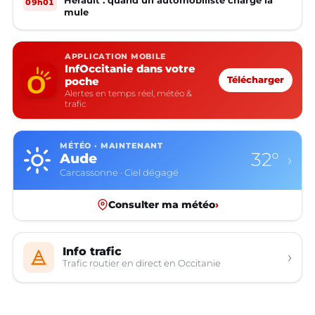
09h01
mule
APPLICATION MOBILE
InfOccitanie dans votre
poche
Télécharger
Alertes en temps réel, météo &
trafic
MÉTÉO · MAINTENANT
32°
Aude
›
Carcassonne · Ciel dégagé
Consulter ma météo
›
Info trafic
›
Trafic routier en direct en Occitanie