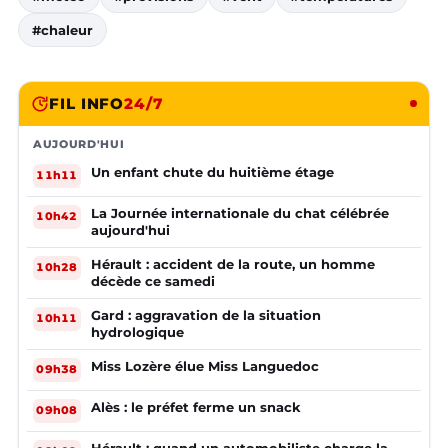
#chaleur
FIL INFO
24/7
AUJOURD'HUI
Un enfant chute du huitième étage
11h11
La Journée internationale du chat célébrée
10h42
aujourd'hui
Hérault : accident de la route, un homme
10h28
décède ce samedi
Gard : aggravation de la situation
10h11
hydrologique
Miss Lozère élue Miss Languedoc
09h38
Alès : le préfet ferme un snack
09h08
Hérault : quand un automobiliste charge la