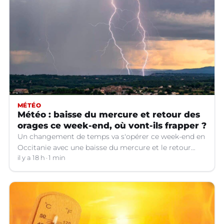
MÉTÉO
Météo : baisse du mercure et retour des
orages ce week-end, où vont-ils frapper ?
Un changement de temps va s'opérer ce week-end en
Occitanie avec une baisse du mercure et le retour
d'orages dans certains départements.
il y a 18 h
1 min