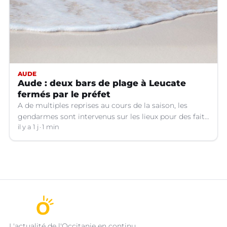
AUDE
Aude : deux bars de plage à Leucate
fermés par le préfet
A de multiples reprises au cours de la saison, les
gendarmes sont intervenus sur les lieux pour des faits
de violences, de consommation d'alcool, de rixes, de
il y a 1 j
1 min
tapage, de stationnement...
L'actualité de l'Occitanie en continu