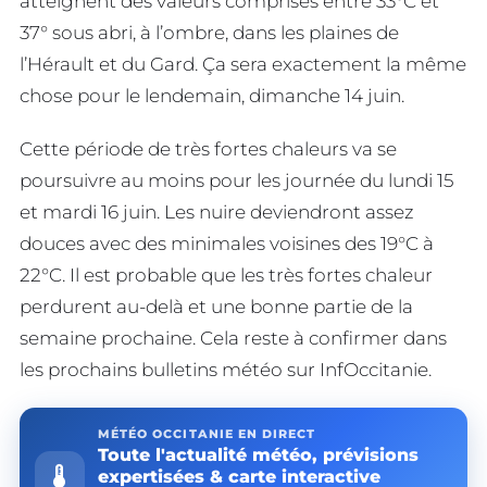
atteignent des valeurs comprises entre 33°C et
37° sous abri, à l’ombre, dans les plaines de
l’Hérault et du Gard. Ça sera exactement la même
chose pour le lendemain, dimanche 14 juin.
Cette période de très fortes chaleurs va se
poursuivre au moins pour les journée du lundi 15
et mardi 16 juin. Les nuire deviendront assez
douces avec des minimales voisines des 19°C à
22°C. Il est probable que les très fortes chaleur
perdurent au-delà et une bonne partie de la
semaine prochaine. Cela reste à confirmer dans
les prochains bulletins météo sur InfOccitanie.
MÉTÉO OCCITANIE EN DIRECT
Toute l'actualité météo, prévisions
device_thermostat
expertisées & carte interactive