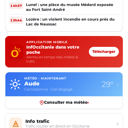
Lunel : une pièce du musée Médard exposée
14h37
au Fort Saint-André
Lozère : un violent incendie en cours près du
13h44
Lac de Naussac
APPLICATION MOBILE
InfOccitanie dans votre
poche
Télécharger
Alertes en temps réel, météo &
trafic
MÉTÉO · MAINTENANT
29°
Aude
›
Carcassonne · Ciel dégagé
Consulter ma météo
›
Info trafic
›
Trafic routier en direct en Occitanie