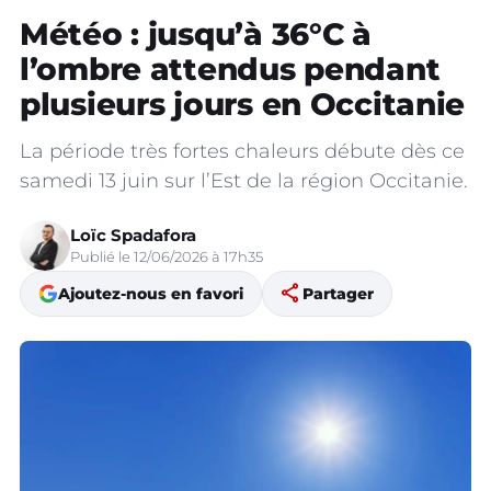
Météo : jusqu’à 36°C à
l’ombre attendus pendant
plusieurs jours en Occitanie
La période très fortes chaleurs débute dès ce
samedi 13 juin sur l’Est de la région Occitanie.
Loïc Spadafora
Publié le 12/06/2026 à 17h35
share
Ajoutez-nous en favori
Partager