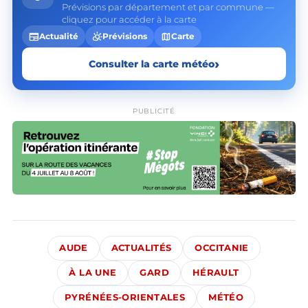
Prévisions par département et par commune —
cliquez pour accéder à la carte
newspaper
partly_cloudy_day
map
Actualité
Prévisions
Carte
›
Consulter la carte météo
PUBLICITÉ
AUDE
ACTUALITÉS
OCCITANIE
À LA UNE
GARD
HÉRAULT
PYRÉNÉES-ORIENTALES
MÉTÉO