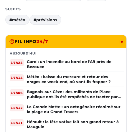
SUJETS
#météo
#prévisions
FIL INFO
24/7
AUJOURD'HUI
Gard : un incendie au bord de l'A9 près de
17h25
Bezouce
Météo : baisse du mercure et retour des
17h14
orages ce week-end, où vont-ils frapper ?
Bagnols-sur-Cèze : des militants de Place
17h06
publique ont-ils été empêchés de tracter par
la mairie ?
La Grande Motte : un octogénaire réanimé sur
15h12
la plage du Grand Travers
Hérault : la fête votive fait son grand retour à
15h11
Mauguio