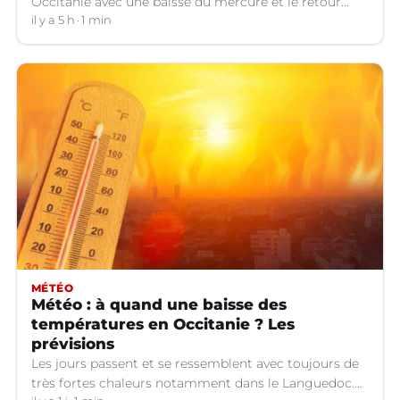
Occitanie avec une baisse du mercure et le retour
d'orages dans certains départements.
il y a 5 h
1 min
MÉTÉO
Météo : à quand une baisse des
températures en Occitanie ? Les
prévisions
Les jours passent et se ressemblent avec toujours de
très fortes chaleurs notamment dans le Languedoc.