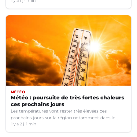
Jusqu’à quand ?
il y a 1 j
1 min
MÉTÉO
Météo : poursuite de très fortes chaleurs
ces prochains jours
Les températures vont rester très élevées ces
prochains jours sur la région notamment dans le
Languedoc.
il y a 2 j
1 min