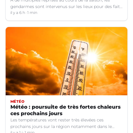
gendarmes sont intervenus sur les lieux pour des faits
de violences, de consommation d'alcool, de rixes, de
il y a 6 h
1 min
tapage, de stationnement...
MÉTÉO
Météo : poursuite de très fortes chaleurs
ces prochains jours
Les températures vont rester très élevées ces
prochains jours sur la région notamment dans le
il y a 1 j
1 min