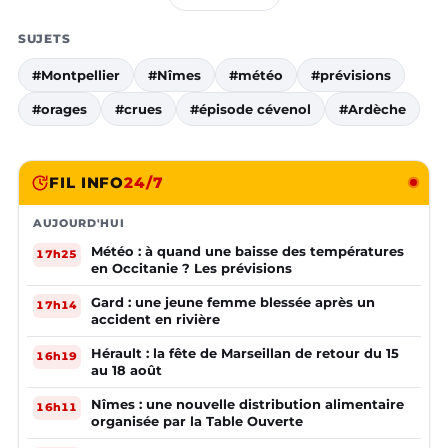
SUJETS
#Montpellier
#Nîmes
#météo
#prévisions
#orages
#crues
#épisode cévenol
#Ardèche
FIL INFO
24/7
AUJOURD'HUI
Météo : à quand une baisse des températures
17h25
en Occitanie ? Les prévisions
Gard : une jeune femme blessée après un
17h14
accident en rivière
Hérault : la fête de Marseillan de retour du 15
16h19
au 18 août
Nîmes : une nouvelle distribution alimentaire
16h11
organisée par la Table Ouverte