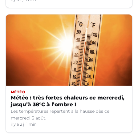
Languedoc.
MÉTÉO
Météo : très fortes chaleurs ce mercredi,
jusqu’à 38°C à l’ombre !
Les températures repartent à la hausse dès ce
mercredi 5 août.
il y a 2 j
1 min