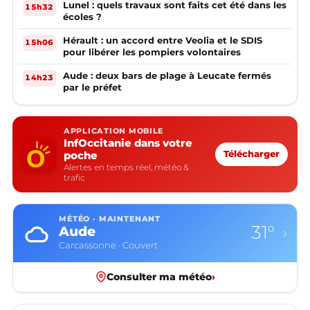
Lunel : quels travaux sont faits cet été dans les
15h32
écoles ?
Hérault : un accord entre Veolia et le SDIS
15h06
pour libérer les pompiers volontaires
Aude : deux bars de plage à Leucate fermés
14h23
par le préfet
APPLICATION MOBILE
InfOccitanie dans votre
poche
Télécharger
Alertes en temps réel, météo &
trafic
MÉTÉO · MAINTENANT
31°
Aude
›
Carcassonne · Couvert
Consulter ma météo
›