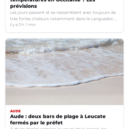
prévisions
Les jours passent et se ressemblent avec toujours de
très fortes chaleurs notamment dans le Languedoc.
Jusqu’à quand ?
il y a 3 h
1 min
AUDE
Aude : deux bars de plage à Leucate
fermés par le préfet
A de multiples reprises au cours de la saison, les