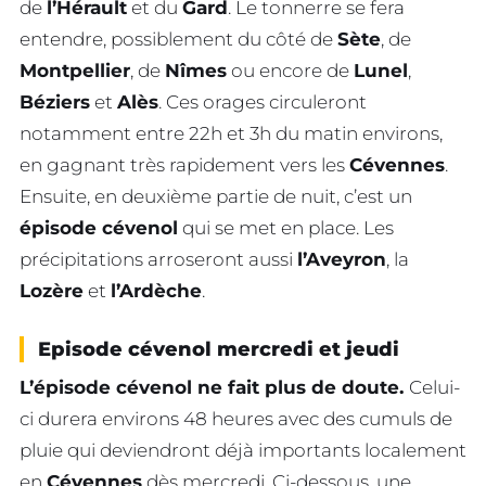
de
l’Hérault
et du
Gard
. Le tonnerre se fera
entendre, possiblement du côté de
Sète
, de
Montpellier
, de
Nîmes
ou encore de
Lunel
,
Béziers
et
Alès
. Ces orages circuleront
notamment entre 22h et 3h du matin environs,
en gagnant très rapidement vers les
Cévennes
.
Ensuite, en deuxième partie de nuit, c’est un
épisode cévenol
qui se met en place. Les
précipitations arroseront aussi
l’Aveyron
, la
Lozère
et
l’Ardèche
.
Episode cévenol mercredi et jeudi
L’épisode cévenol ne fait plus de doute.
Celui-
ci durera environs 48 heures avec des cumuls de
pluie qui deviendront déjà importants localement
en
Cévennes
dès mercredi. Ci-dessous, une