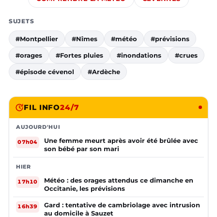
SUJETS
#Montpellier
#Nîmes
#météo
#prévisions
#orages
#Fortes pluies
#inondations
#crues
#épisode cévenol
#Ardèche
FIL INFO
24/7
AUJOURD'HUI
Une femme meurt après avoir été brûlée avec
07h04
son bébé par son mari
HIER
Météo : des orages attendus ce dimanche en
17h10
Occitanie, les prévisions
Gard : tentative de cambriolage avec intrusion
16h39
au domicile à Sauzet