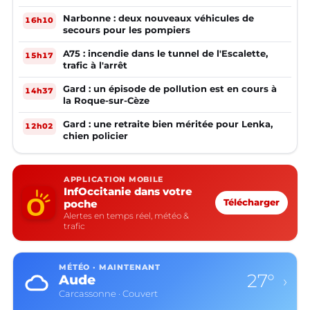
Narbonne : deux nouveaux véhicules de
16h10
secours pour les pompiers
A75 : incendie dans le tunnel de l'Escalette,
15h17
trafic à l'arrêt
Gard : un épisode de pollution est en cours à
14h37
la Roque-sur-Cèze
Gard : une retraite bien méritée pour Lenka,
12h02
chien policier
APPLICATION MOBILE
InfOccitanie dans votre
poche
Télécharger
Alertes en temps réel, météo &
trafic
MÉTÉO · MAINTENANT
27°
Aude
›
Carcassonne · Couvert