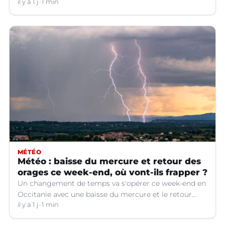
il y a 1 j
1 min
MÉTÉO
Météo : baisse du mercure et retour des
orages ce week-end, où vont-ils frapper ?
Un changement de temps va s'opérer ce week-end en
Occitanie avec une baisse du mercure et le retour
d'orages dans certains départements.
il y a 1 j
1 min