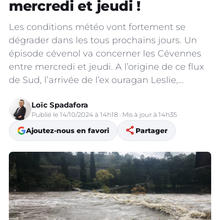
mercredi et jeudi !
Les conditions météo vont fortement se
dégrader dans les tous prochains jours. Un
épisode cévenol va concerner les Cévennes
entre mercredi et jeudi. A l’origine de ce flux
de Sud, l’arrivée de l’ex ouragan Leslie,…
Loïc Spadafora
Publié le 14/10/2024 à 14h18 · Mis à jour à 14h35
share
Ajoutez-nous en favori
Partager