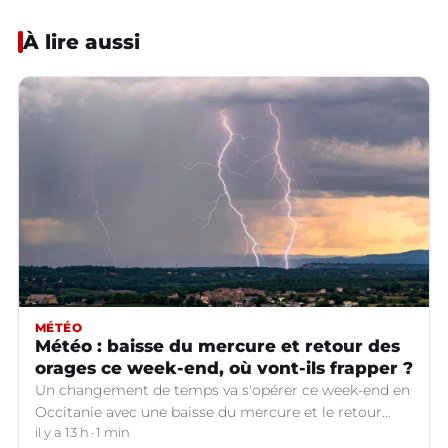
À lire aussi
MÉTÉO
Météo : baisse du mercure et retour des
orages ce week-end, où vont-ils frapper ?
Un changement de temps va s'opérer ce week-end en
Occitanie avec une baisse du mercure et le retour
d'orages dans certains départements.
il y a 13 h
1 min