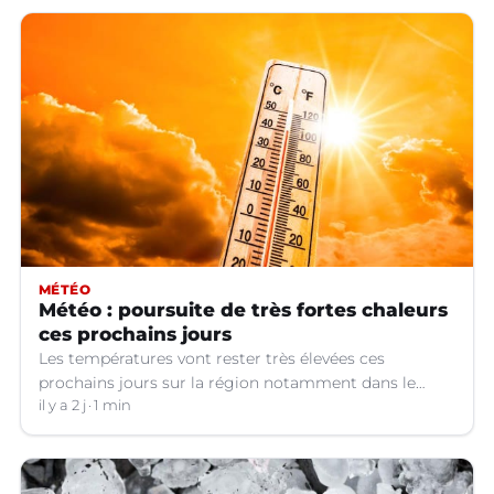
MÉTÉO
Météo : poursuite de très fortes chaleurs
ces prochains jours
Les températures vont rester très élevées ces
prochains jours sur la région notamment dans le
Languedoc.
il y a 2 j
1 min