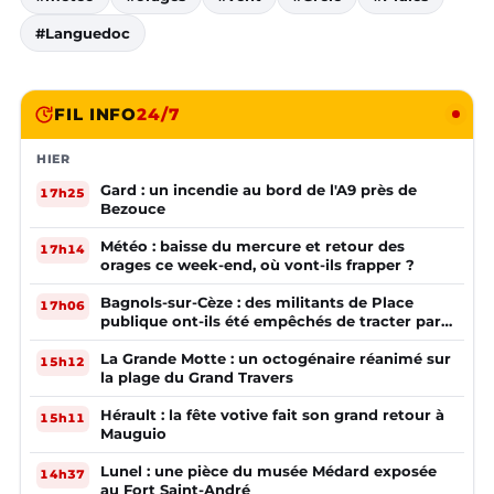
#Languedoc
FIL INFO
24/7
HIER
Gard : un incendie au bord de l'A9 près de
17h25
Bezouce
Météo : baisse du mercure et retour des
17h14
orages ce week-end, où vont-ils frapper ?
Bagnols-sur-Cèze : des militants de Place
17h06
publique ont-ils été empêchés de tracter par
la mairie ?
La Grande Motte : un octogénaire réanimé sur
15h12
la plage du Grand Travers
Hérault : la fête votive fait son grand retour à
15h11
Mauguio
Lunel : une pièce du musée Médard exposée
14h37
au Fort Saint-André