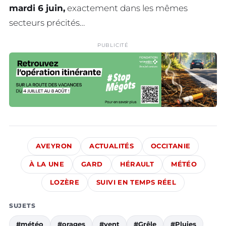
mardi 6 juin,
exactement dans les mêmes
secteurs précités…
PUBLICITÉ
AVEYRON
ACTUALITÉS
OCCITANIE
À LA UNE
GARD
HÉRAULT
MÉTÉO
LOZÈRE
SUIVI EN TEMPS RÉEL
SUJETS
#météo
#orages
#vent
#Grêle
#Pluies