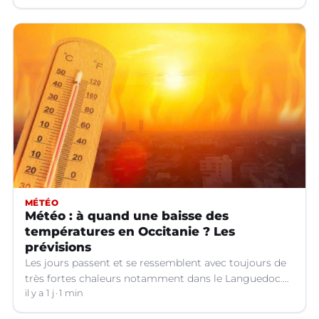
MÉTÉO
Météo : à quand une baisse des
températures en Occitanie ? Les
prévisions
Les jours passent et se ressemblent avec toujours de
très fortes chaleurs notamment dans le Languedoc.
Jusqu’à quand ?
il y a 1 j
1 min