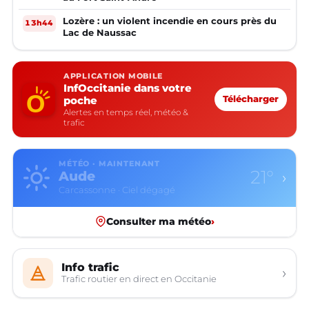
Lozère : un violent incendie en cours près du
13h44
Lac de Naussac
APPLICATION MOBILE
InfOccitanie dans votre
poche
Télécharger
Alertes en temps réel, météo &
trafic
MÉTÉO · MAINTENANT
12°
Aveyron
›
Rodez · Plutôt dégagé
Consulter ma météo
›
Info trafic
›
Trafic routier en direct en Occitanie