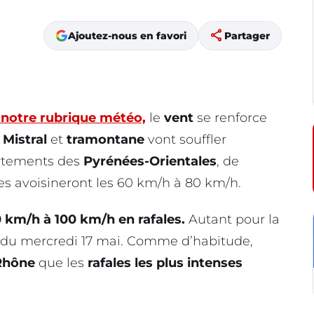
share
Ajoutez-nous en favori
Partager
 notre rubrique météo,
le
vent
se renforce
.
Mistral
et
tramontane
vont souffler
artements des
Pyrénées-Orientales
, de
ales avoisineront les 60 km/h à 80 km/h.
 km/h à 100 km/h en rafales.
Autant pour la
e du mercredi 17 mai. Comme d’habitude,
 Rhône
que les
rafales les plus intenses