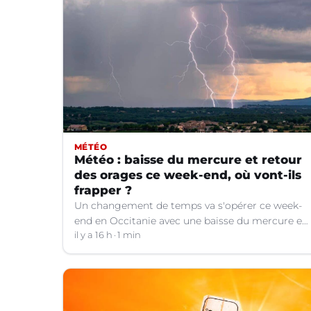
MÉTÉO
Météo : baisse du mercure et retour
des orages ce week-end, où vont-ils
frapper ?
Un changement de temps va s'opérer ce week-
end en Occitanie avec une baisse du mercure et
le retour d'orages dans certains départements.
il y a 16 h
1 min