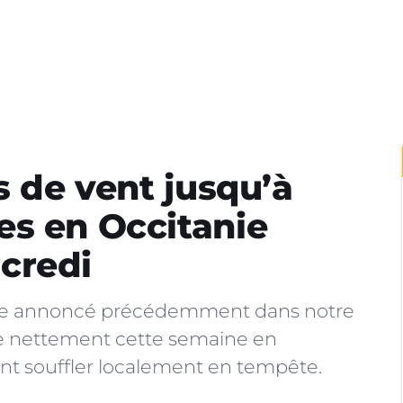
s de vent jusqu’à
es en Occitanie
credi
mme annoncé précédemment dans notre
ce nettement cette semaine en
ont souffler localement en tempête.