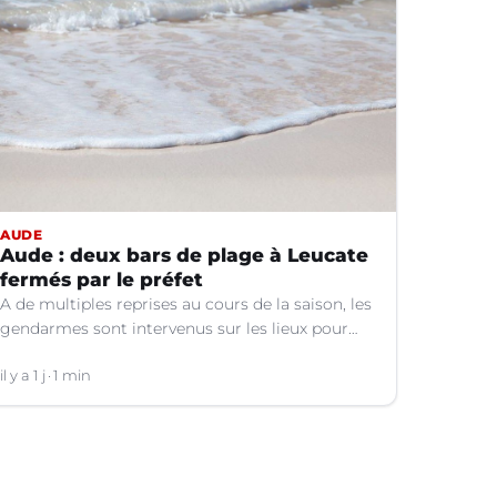
AUDE
Aude : deux bars de plage à Leucate
fermés par le préfet
A de multiples reprises au cours de la saison, les
gendarmes sont intervenus sur les lieux pour
des faits de violences, de consommation
d'alcool, de rixes, de tapage, de stationnement...
il y a 1 j
1 min