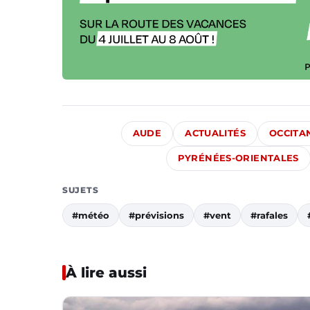
AUDE
ACTUALITÉS
OCCITA
PYRÉNÉES-ORIENTALES
SUJETS
#météo
#prévisions
#vent
#rafales
À lire aussi