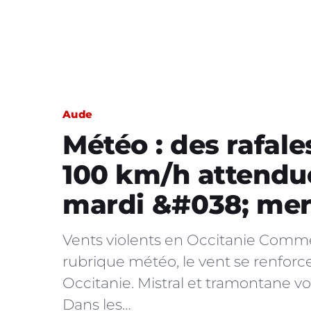
Aude
Météo : des rafale
100 km/h attendu
mardi &#038; mer
Vents violents en Occitanie Co
rubrique météo, le vent se renfor
Occitanie. Mistral et tramontane v
Dans les…