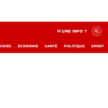
search
campaign
UNE INFO ?
OISIRS
ECONOMIE
SANTÉ
POLITIQUE
SPORT