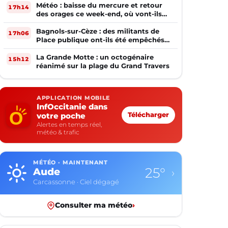
Météo : baisse du mercure et retour
17h14
des orages ce week-end, où vont-ils
frapper ?
Bagnols-sur-Cèze : des militants de
17h06
Place publique ont-ils été empêchés
de tracter par la mairie ?
La Grande Motte : un octogénaire
15h12
réanimé sur la plage du Grand Travers
APPLICATION MOBILE
InfOccitanie dans
votre poche
Télécharger
Alertes en temps réel,
météo & trafic
MÉTÉO · MAINTENANT
25°
Aude
›
Carcassonne · Ciel dégagé
Consulter ma météo
›