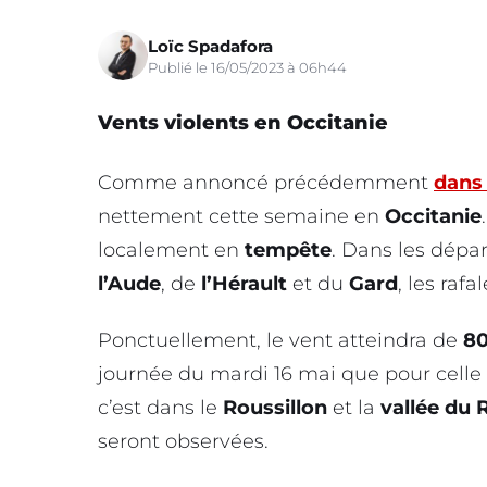
Loïc Spadafora
Publié le 16/05/2023 à 06h44
Vents violents en Occitanie
Comme annoncé précédemment
dans
nettement cette semaine en
Occitanie
localement en
tempête
. Dans les dép
l’Aude
, de
l’Hérault
et du
Gard
, les raf
Ponctuellement, le vent atteindra de
80
journée du mardi 16 mai que pour cell
c’est dans le
Roussillon
et la
vallée du
seront observées.