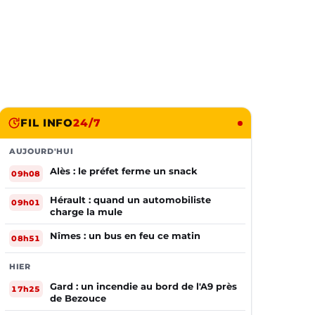
FIL INFO
24/7
AUJOURD'HUI
Alès : le préfet ferme un snack
09h08
Hérault : quand un automobiliste
09h01
charge la mule
Nîmes : un bus en feu ce matin
08h51
HIER
Gard : un incendie au bord de l'A9 près
17h25
de Bezouce