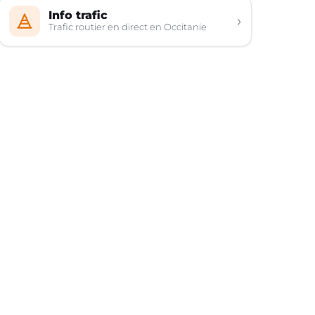
Info trafic
›
Trafic routier en direct en Occitanie