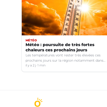
MÉTÉO
Météo : poursuite de très fortes
chaleurs ces prochains jours
Les températures vont rester très élevées ces
prochains jours sur la région notamment dans
le Languedoc.
il y a 2 j
1 min