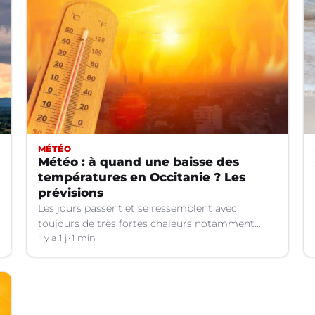
MÉTÉO
Météo : à quand une baisse des
températures en Occitanie ? Les
prévisions
Les jours passent et se ressemblent avec
toujours de très fortes chaleurs notamment
dans le Languedoc. Jusqu’à quand ?
il y a 1 j
1 min