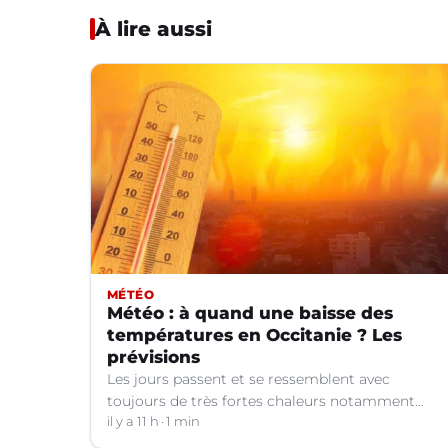
À lire aussi
MÉTÉO
Météo : à quand une baisse des
températures en Occitanie ? Les
prévisions
Les jours passent et se ressemblent avec
toujours de très fortes chaleurs notamment
dans le Languedoc. Jusqu’à quand ?
il y a 11 h
1 min