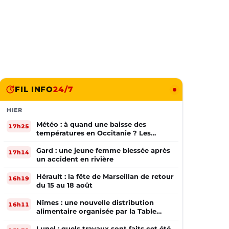
FIL INFO
24/7
HIER
Météo : à quand une baisse des
17h25
températures en Occitanie ? Les
prévisions
Gard : une jeune femme blessée après
17h14
un accident en rivière
Hérault : la fête de Marseillan de retour
16h19
du 15 au 18 août
Nîmes : une nouvelle distribution
16h11
alimentaire organisée par la Table
Ouverte
Lunel : quels travaux sont faits cet été