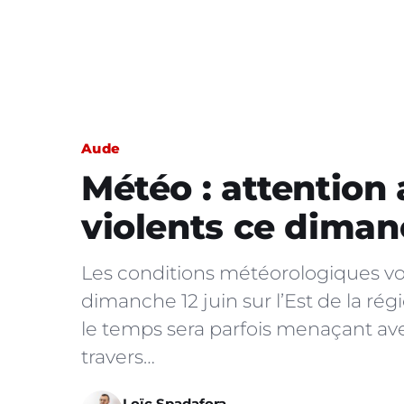
Aude
Météo : attention 
violents ce dima
Les conditions météorologiques v
dimanche 12 juin sur l’Est de la ré
le temps sera parfois menaçant a
travers…
Loïc Spadafora