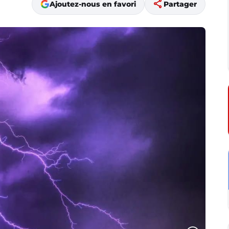
share
Ajoutez-nous en favori
Partager