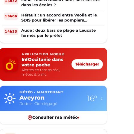
15h32
dans les écoles ?
Hérault : un accord entre Veolia et le
15h06
SDIS pour libérer les pompiers
volontaires
Aude : deux bars de plage à Leucate
14h23
fermés par le préfet
APPLICATION MOBILE
InfOccitanie dans
votre poche
Télécharger
Alertes en temps réel,
météo & trafic
MÉTÉO · MAINTENANT
25°
Gard
›
Nîmes · Ciel dégagé
Consulter ma météo
›