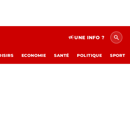
search
campaign
UNE INFO ?
OISIRS
ECONOMIE
SANTÉ
POLITIQUE
SPORT