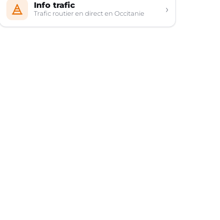
Info trafic
›
Trafic routier en direct en Occitanie