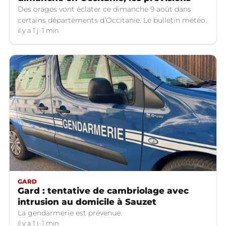
Des orages vont éclater ce dimanche 9 août dans
certains départements d’Occitanie. Le bulletin météo.
il y a 1 j
1 min
GARD
Gard : tentative de cambriolage avec
intrusion au domicile à Sauzet
La gendarmerie est prévenue.
il y a 1 j
1 min