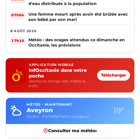
d'eau distribués à la population
Une femme meurt après avoir été brûlée avec
07h04
son bébé par son mari
8 AOÛT 2026
Météo : des orages attendus ce dimanche en
17h10
Occitanie, les prévisions
APPLICATION MOBILE
InfOccitanie dans votre
poche
Télécharger
Alertes en temps réel, météo &
trafic
MÉTÉO · MAINTENANT
19°
Aveyron
›
Rodez · Partiellement nuageux
Consulter ma météo
›