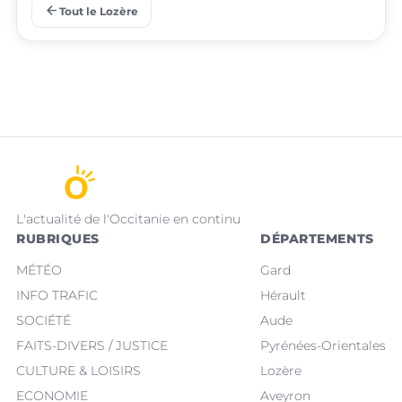
arrow_back
Tout le Lozère
place
place
Badaroux
Ispagnac
L'actualité de l'Occitanie en continu
RUBRIQUES
DÉPARTEMENTS
MÉTÉO
Gard
INFO TRAFIC
Hérault
SOCIÉTÉ
Aude
FAITS-DIVERS / JUSTICE
Pyrénées-Orientales
CULTURE & LOISIRS
Lozère
ECONOMIE
Aveyron