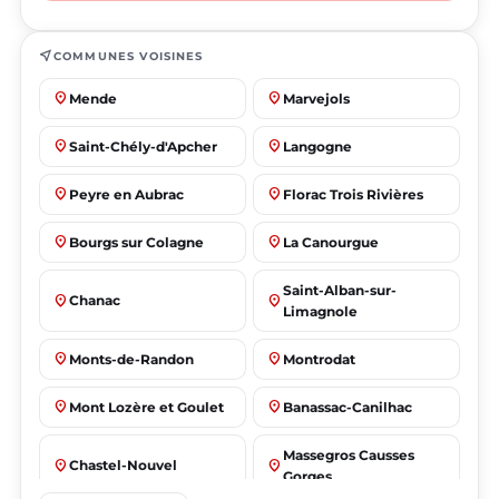
near_me
COMMUNES VOISINES
place
place
Mende
Marvejols
place
place
Saint-Chély-d'Apcher
Langogne
place
place
Peyre en Aubrac
Florac Trois Rivières
place
place
Bourgs sur Colagne
La Canourgue
Saint-Alban-sur-
place
place
Chanac
Limagnole
place
place
Monts-de-Randon
Montrodat
place
place
Mont Lozère et Goulet
Banassac-Canilhac
Massegros Causses
place
place
Chastel-Nouvel
Gorges