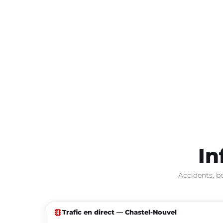
In
Accidents, b
traffic
Trafic en direct — Chastel-Nouvel