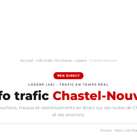
Accueil
›
Info trafic Occitanie
›
Lozère
› Chastel-Nouvel
EN DIRECT
LOZÈRE (48) · TRAFIC EN TEMPS RÉEL
fo trafic
Chastel-Nou
ouchons, travaux et ralentissements en direct sur les routes de C
et ses environs.
Source : Waze Live M