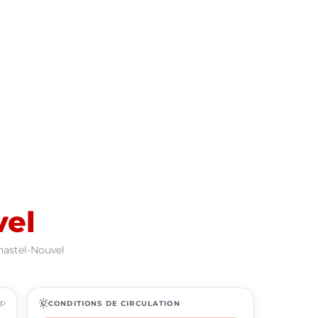
vel
hastel-Nouvel
ap
routine
CONDITIONS DE CIRCULATION