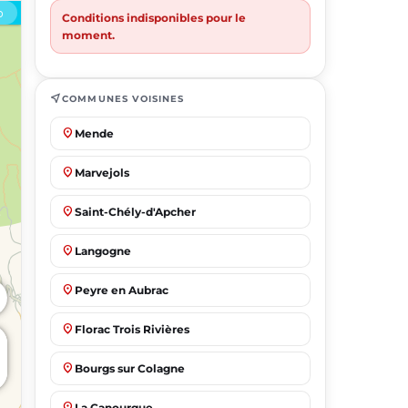
Conditions indisponibles pour le
moment.
near_me
COMMUNES VOISINES
place
Mende
place
Marvejols
place
Saint-Chély-d'Apcher
place
Langogne
place
Peyre en Aubrac
place
Florac Trois Rivières
place
Bourgs sur Colagne
place
La Canourgue