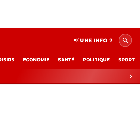
search
campaign
UNE INFO ?
OISIRS
ECONOMIE
SANTÉ
POLITIQUE
SPORT
chevron_right