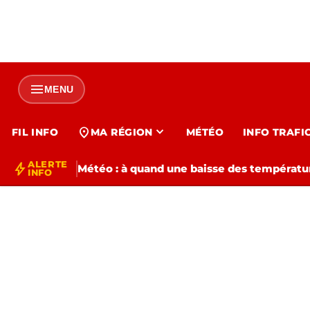
menu
MENU
expand_more
location_on
FIL INFO
MA RÉGION
MÉTÉO
INFO TRAFI
ALERTE
bolt
Météo : à quand une baisse des températur
INFO