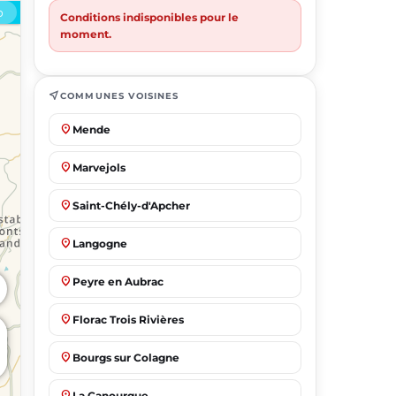
Conditions indisponibles pour le
moment.
near_me
COMMUNES VOISINES
place
Mende
place
Marvejols
place
Saint-Chély-d'Apcher
place
Langogne
place
Peyre en Aubrac
place
Florac Trois Rivières
place
Bourgs sur Colagne
place
La Canourgue