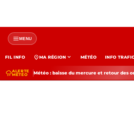
menu
MENU
expand_more
location_on
FIL INFO
MA RÉGION
MÉTÉO
INFO TRAFI
ALERTE
thunderstorm
Météo : baisse du mercure et retour des o
MÉTÉO