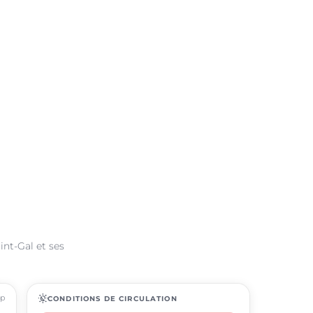
int-Gal et ses
ap
routine
CONDITIONS DE CIRCULATION