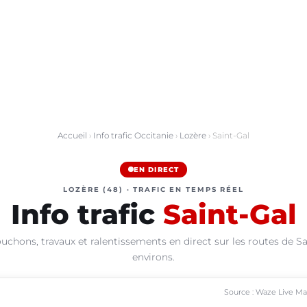
Accueil
›
Info trafic Occitanie
›
Lozère
› Saint-Gal
EN DIRECT
LOZÈRE (48) · TRAFIC EN TEMPS RÉEL
Info trafic
Saint-Gal
uchons, travaux et ralentissements en direct sur les routes de Sa
environs.
Source : Waze Live M