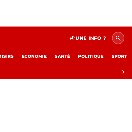
search
campaign
UNE INFO ?
OISIRS
ECONOMIE
SANTÉ
POLITIQUE
SPORT
chevron_right