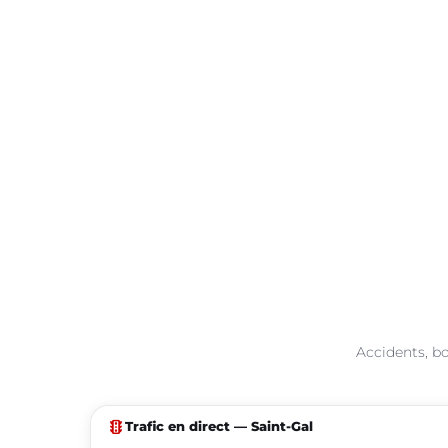
Accidents, bo
traffic
Trafic en direct — Saint-Gal