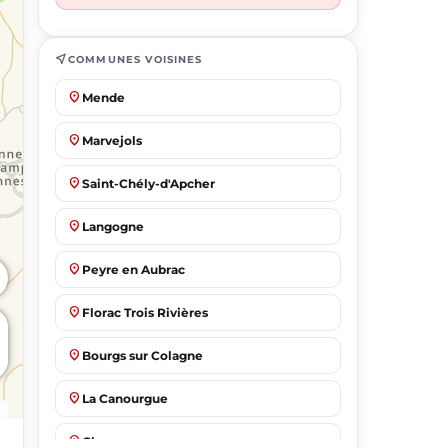
near_me
COMMUNES VOISINES
place
Mende
place
Marvejols
place
Saint-Chély-d'Apcher
place
Langogne
place
Peyre en Aubrac
place
Florac Trois Rivières
place
Bourgs sur Colagne
place
La Canourgue
place
Chanac