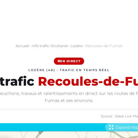
Accueil
›
Info trafic Occitanie
›
Lozère
› Recoules-de-Fumas
EN DIRECT
LOZÈRE (48) · TRAFIC EN TEMPS RÉEL
 trafic
Recoules-de-F
bouchons, travaux et ralentissements en direct sur les routes de 
Fumas et ses environs.
Source : Waze Live M