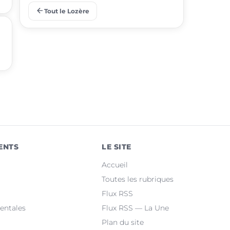
arrow_back
Tout le Lozère
place
Saint-Alban-sur-Limagnole
place
Monts-de-Randon
place
Montrodat
place
Mont Lozère et Goulet
place
Banassac-Canilhac
place
Chastel-Nouvel
ENTS
LE SITE
place
Massegros Causses Gorges
Accueil
place
Badaroux
Toutes les rubriques
Flux RSS
place
Ispagnac
entales
Flux RSS — La Une
Plan du site