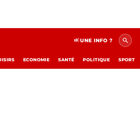
search
campaign
UNE INFO ?
OISIRS
ECONOMIE
SANTÉ
POLITIQUE
SPORT