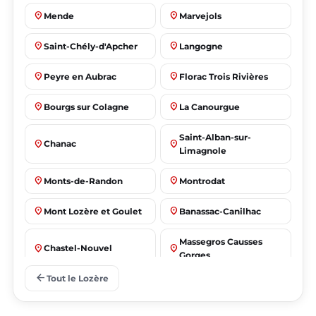
place
place
Mende
Marvejols
place
place
Saint-Chély-d'Apcher
Langogne
place
place
Peyre en Aubrac
Florac Trois Rivières
place
place
Bourgs sur Colagne
La Canourgue
Saint-Alban-sur-
place
place
Chanac
Limagnole
place
place
Monts-de-Randon
Montrodat
place
place
Mont Lozère et Goulet
Banassac-Canilhac
Massegros Causses
place
place
Chastel-Nouvel
Gorges
arrow_back
Tout le Lozère
place
place
Badaroux
Ispagnac