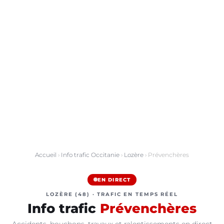
Accueil
›
Info trafic Occitanie
›
Lozère
› Prévenchères
EN DIRECT
LOZÈRE (48) · TRAFIC EN TEMPS RÉEL
Info trafic
Prévenchères
Accidents, bouchons, travaux et ralentissements en direct