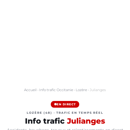
Accueil
›
Info trafic Occitanie
›
Lozère
› Julianges
EN DIRECT
LOZÈRE (48) · TRAFIC EN TEMPS RÉEL
Info trafic
Julianges
Accidents, bouchons, travaux et ralentissements en direct