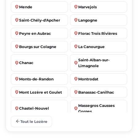
place
place
Mende
Marvejols
place
place
Saint-Chély-d'Apcher
Langogne
place
place
Peyre en Aubrac
Florac Trois Rivières
place
place
Bourgs sur Colagne
La Canourgue
Saint-Alban-sur-
place
place
Chanac
Limagnole
place
place
Monts-de-Randon
Montrodat
place
place
Mont Lozère et Goulet
Banassac-Canilhac
Massegros Causses
place
place
Chastel-Nouvel
Gorges
arrow_back
Tout le Lozère
place
place
Badaroux
Ispagnac