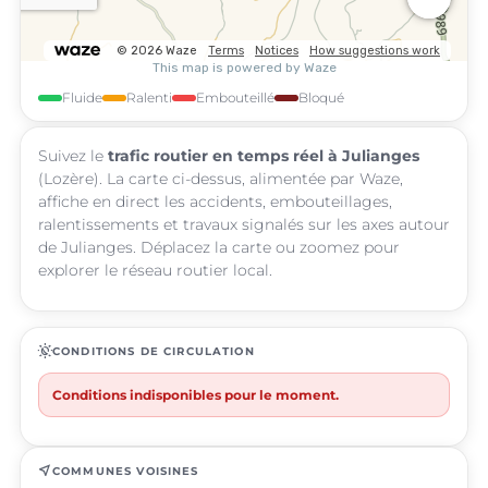
Fluide
Ralenti
Embouteillé
Bloqué
Suivez le
trafic routier en temps réel à Julianges
(Lozère). La carte ci-dessus, alimentée par Waze,
affiche en direct les accidents, embouteillages,
ralentissements et travaux signalés sur les axes autour
de Julianges. Déplacez la carte ou zoomez pour
explorer le réseau routier local.
routine
CONDITIONS DE CIRCULATION
Conditions indisponibles pour le moment.
near_me
COMMUNES VOISINES