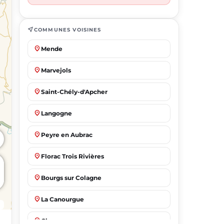
near_me
COMMUNES VOISINES
place
Mende
place
Marvejols
place
Saint-Chély-d'Apcher
place
Langogne
place
Peyre en Aubrac
place
Florac Trois Rivières
place
Bourgs sur Colagne
place
La Canourgue
place
Chanac