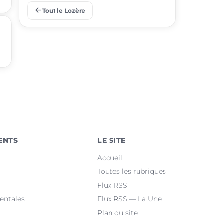
arrow_back
Tout le Lozère
place
Saint-Alban-sur-Limagnole
place
Monts-de-Randon
place
Montrodat
place
Mont Lozère et Goulet
place
Banassac-Canilhac
place
Chastel-Nouvel
ENTS
LE SITE
place
Massegros Causses Gorges
Accueil
place
Badaroux
Toutes les rubriques
Flux RSS
place
Ispagnac
entales
Flux RSS — La Une
Plan du site