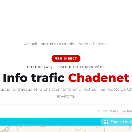
Accueil
›
Info trafic Occitanie
›
Lozère
› Chadenet
EN DIRECT
LOZÈRE (48) · TRAFIC EN TEMPS RÉEL
Info trafic
Chadenet
uchons, travaux et ralentissements en direct sur les routes de C
environs.
Source : Waze Live M