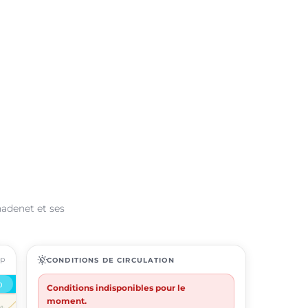
hadenet et ses
ap
routine
CONDITIONS DE CIRCULATION
Conditions indisponibles pour le
moment.