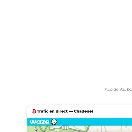
Accidents, bo
traffic
Trafic en direct — Chadenet