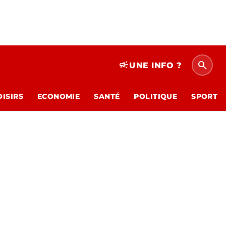
search
campaign
UNE INFO ?
OISIRS
ECONOMIE
SANTÉ
POLITIQUE
SPORT