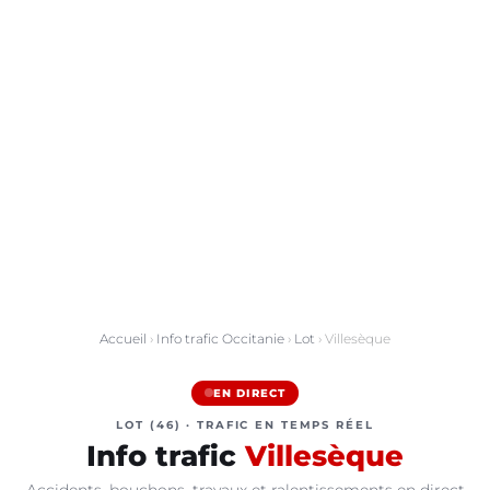
Accueil
›
Info trafic Occitanie
›
Lot
› Villesèque
EN DIRECT
LOT (46) · TRAFIC EN TEMPS RÉEL
Info trafic
Villesèque
Accidents, bouchons, travaux et ralentissements en direct