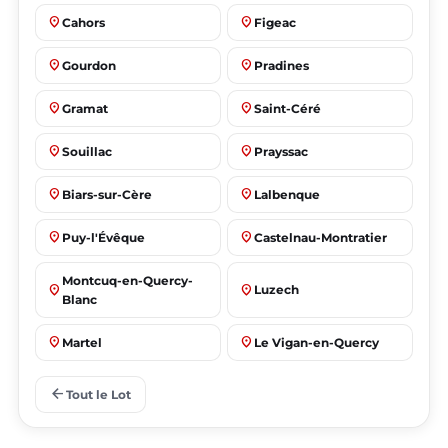
place
place
Cahors
Figeac
place
place
Gourdon
Pradines
place
place
Gramat
Saint-Céré
place
place
Souillac
Prayssac
place
place
Biars-sur-Cère
Lalbenque
place
place
Puy-l'Évêque
Castelnau-Montratier
Montcuq-en-Quercy-
place
place
Luzech
Blanc
place
place
Martel
Le Vigan-en-Quercy
place
place
Bretenoux
Bagnac-sur-Célé
arrow_back
Tout le Lot