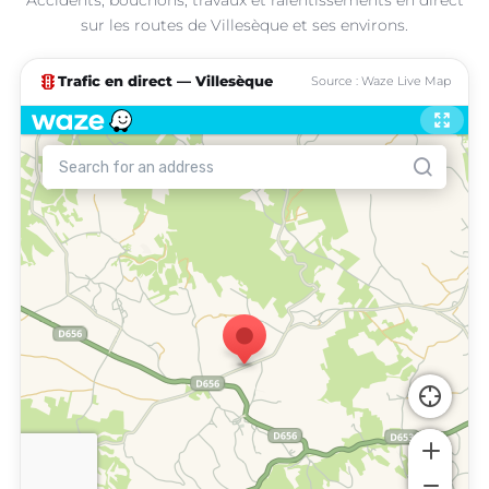
sur les routes de Villesèque et ses environs.
traffic
Trafic en direct — Villesèque
Source : Waze Live Map