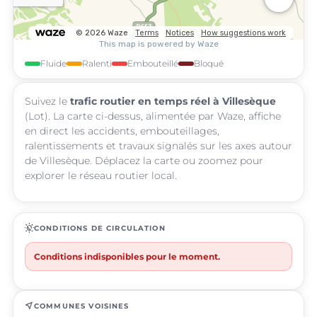
Fluide
Ralenti
Embouteillé
Bloqué
Suivez le
trafic routier en temps réel à Villesèque
(Lot). La carte ci-dessus, alimentée par Waze, affiche
en direct les accidents, embouteillages,
ralentissements et travaux signalés sur les axes autour
de Villesèque. Déplacez la carte ou zoomez pour
explorer le réseau routier local.
routine
CONDITIONS DE CIRCULATION
Conditions indisponibles pour le moment.
near_me
COMMUNES VOISINES