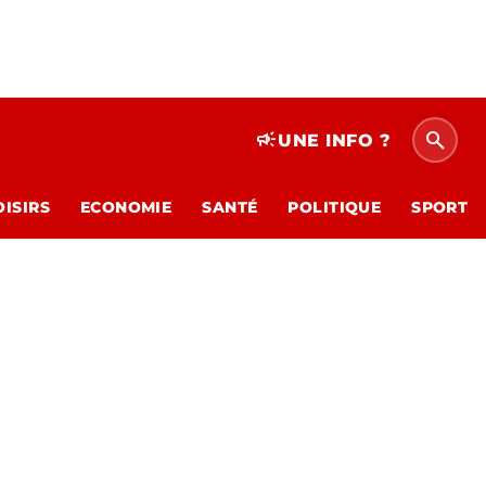
search
campaign
UNE INFO ?
OISIRS
ECONOMIE
SANTÉ
POLITIQUE
SPORT