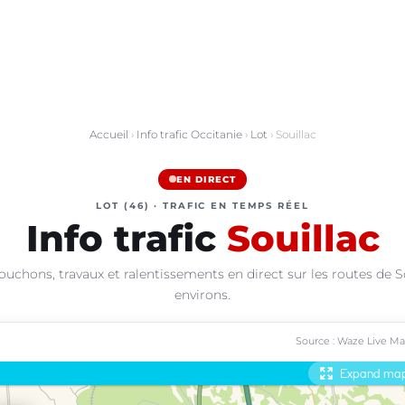
Accueil
›
Info trafic Occitanie
›
Lot
› Souillac
EN DIRECT
LOT (46) · TRAFIC EN TEMPS RÉEL
Info trafic
Souillac
ouchons, travaux et ralentissements en direct sur les routes de So
environs.
Source : Waze Live M