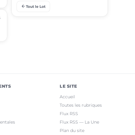
arrow_back
Tout le Lot
place
Puy-l'Évêque
s
place
Castelnau-Montratier
place
Montcuq-en-Quercy-Blanc
place
Luzech
place
Martel
place
Le Vigan-en-Quercy
ENTS
LE SITE
place
Bretenoux
Accueil
place
Bagnac-sur-Célé
Toutes les rubriques
Flux RSS
place
Sousceyrac-en-Quercy
entales
Flux RSS — La Une
Plan du site