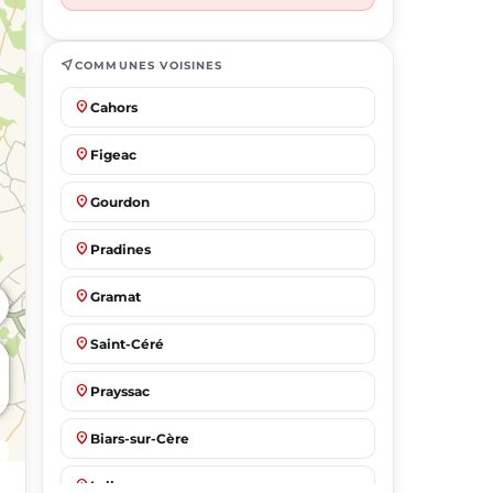
near_me
COMMUNES VOISINES
place
Cahors
place
Figeac
place
Gourdon
place
Pradines
place
Gramat
place
Saint-Céré
place
Prayssac
place
Biars-sur-Cère
place
Lalbenque