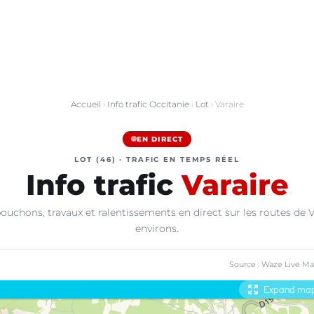
Accueil
›
Info trafic Occitanie
›
Lot
› Varaire
EN DIRECT
LOT (46) · TRAFIC EN TEMPS RÉEL
Info trafic
Varaire
ouchons, travaux et ralentissements en direct sur les routes de V
environs.
Source : Waze Live M