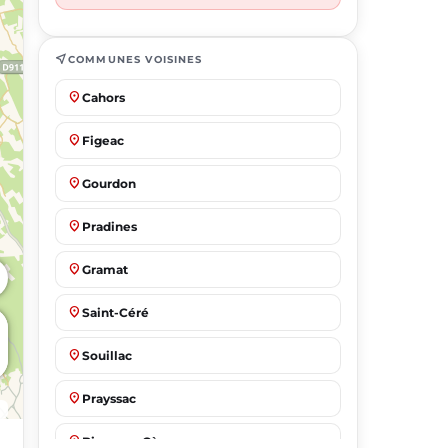
near_me
COMMUNES VOISINES
place
Cahors
place
Figeac
place
Gourdon
place
Pradines
place
Gramat
place
Saint-Céré
place
Souillac
place
Prayssac
place
Biars-sur-Cère