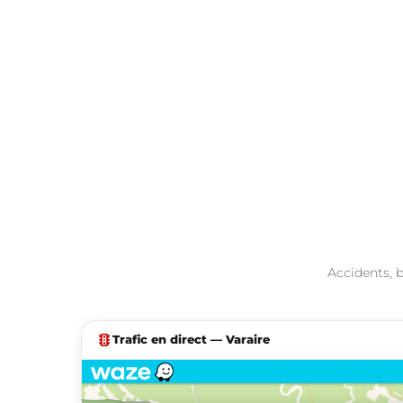
Accidents, b
traffic
Trafic en direct — Varaire