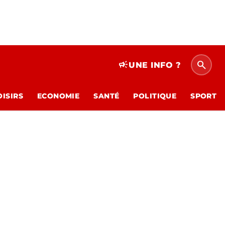
search
campaign
UNE INFO ?
OISIRS
ECONOMIE
SANTÉ
POLITIQUE
SPORT