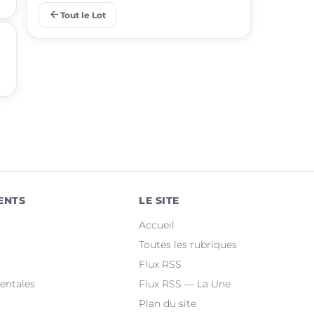
arrow_back
Tout le Lot
place
Lalbenque
u
place
Puy-l'Évêque
place
Castelnau-Montratier
place
Montcuq-en-Quercy-Blanc
place
Luzech
place
Martel
ENTS
LE SITE
place
Le Vigan-en-Quercy
Accueil
place
Bretenoux
Toutes les rubriques
Flux RSS
place
Bagnac-sur-Célé
entales
Flux RSS — La Une
Plan du site