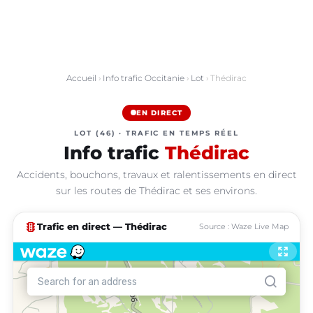
Accueil
›
Info trafic Occitanie
›
Lot
› Thédirac
EN DIRECT
LOT (46) · TRAFIC EN TEMPS RÉEL
Info trafic
Thédirac
Accidents, bouchons, travaux et ralentissements en direct
sur les routes de Thédirac et ses environs.
traffic
Trafic en direct — Thédirac
Source : Waze Live Map