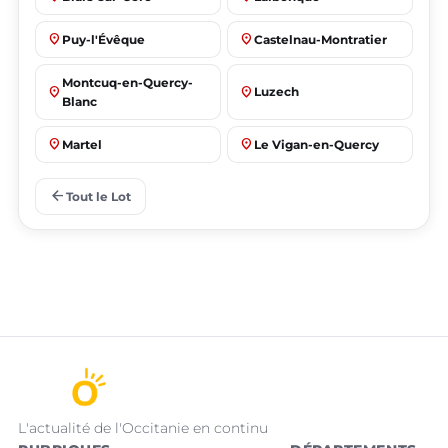
place
place
Puy-l'Évêque
Castelnau-Montratier
Montcuq-en-Quercy-
place
place
Luzech
Blanc
place
place
Martel
Le Vigan-en-Quercy
place
place
Bretenoux
Bagnac-sur-Célé
arrow_back
Tout le Lot
L'actualité de l'Occitanie en continu