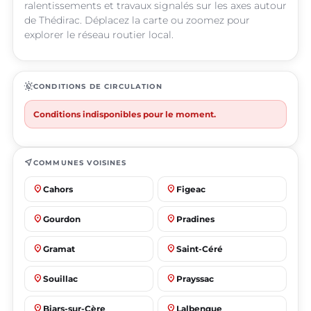
ralentissements et travaux signalés sur les axes autour
de Thédirac. Déplacez la carte ou zoomez pour
explorer le réseau routier local.
routine
CONDITIONS DE CIRCULATION
Conditions indisponibles pour le moment.
near_me
COMMUNES VOISINES
place
place
Cahors
Figeac
place
place
Gourdon
Pradines
place
place
Gramat
Saint-Céré
place
place
Souillac
Prayssac
place
place
Biars-sur-Cère
Lalbenque